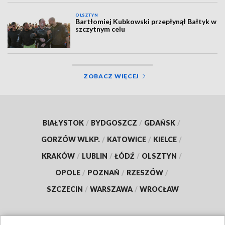
OLSZTYN
Bartłomiej Kubkowski przepłynął Bałtyk w
szczytnym celu
ZOBACZ WIĘCEJ
BIAŁYSTOK
/
BYDGOSZCZ
/
GDAŃSK
/
GORZÓW WLKP.
/
KATOWICE
/
KIELCE
/
KRAKÓW
/
LUBLIN
/
ŁÓDŹ
/
OLSZTYN
/
OPOLE
/
POZNAŃ
/
RZESZÓW
/
SZCZECIN
/
WARSZAWA
/
WROCŁAW