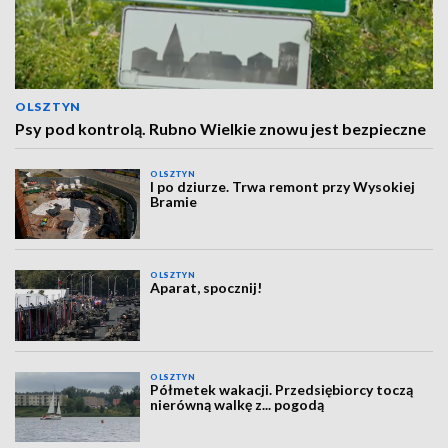
OLSZTYN
Psy pod kontrolą. Rubno Wielkie znowu jest bezpieczne
OLSZTYN
I po dziurze. Trwa remont przy Wysokiej
Bramie
OLSZTYN
Aparat, spocznij!
OLSZTYN
Półmetek wakacji. Przedsiębiorcy toczą
nierówną walkę z... pogodą