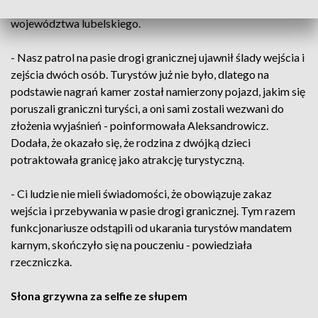
ostatnich dniach zdjęcia robiła sobie na granicy rodzina z
województwa lubelskiego.
- Nasz patrol na pasie drogi granicznej ujawnił ślady wejścia i
zejścia dwóch osób. Turystów już nie było, dlatego na
podstawie nagrań kamer został namierzony pojazd, jakim się
poruszali graniczni turyści, a oni sami zostali wezwani do
złożenia wyjaśnień - poinformowała Aleksandrowicz.
Dodała, że okazało się, że rodzina z dwójką dzieci
potraktowała granicę jako atrakcję turystyczną.
- Ci ludzie nie mieli świadomości, że obowiązuje zakaz
wejścia i przebywania w pasie drogi granicznej. Tym razem
funkcjonariusze odstąpili od ukarania turystów mandatem
karnym, skończyło się na pouczeniu - powiedziała
rzeczniczka.
Słona grzywna za selfie ze słupem