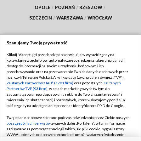
OPOLE
/
POZNAŃ
/
RZESZÓW
/
SZCZECIN
/
WARSZAWA
/
WROCŁAW
Szanujemy Twoją prywatność
Dołącz do nas:
Kliknij "Akceptuję i przechodzę do serwisu", aby wyrazić zgody na
korzystanie z technologii automatycznego śledzenia i zbierania danych,
TVP
dostęp do informacji na Twoim urządzeniu końcowym i ich
Abonament TVP
przechowywanie oraz na przetwarzanie Twoich danych osobowych przez
Regulamin TVP
nas, czyli Telewizję Polską S.A. w likwidacji (zwaną dalej również „TVP”),
Emisja w TVP
Polityka prywatności
Zaufanych Partnerów z IAB* (1201 firm)
oraz pozostałych
Zaufanych
Partnerów TVP (93 firm)
, w celach marketingowych (w tym do
Centrum informacji TVP
Moje zgody
zautomatyzowanego dopasowania reklam do Twoich zainteresowań i
mierzenia ich skuteczności) i pozostałych, które wskazujemy poniżej, a
Naziemna Telewizja Cyfrowa
Pomoc
także zgody na udostępnianie przez nas identyfikatora PPID do Google.
Sklep TVP
Biuro reklamy
Twoje dane osobowe zbierane podczas odwiedzania przez Ciebie naszych
Rada Programowa
Kontakt
poszczególnych serwisów
zwanych dalej „Portalem”, w tym informacje
zapisywane za pomocą technologii takich jak: pliki cookie, sygnalizatory
System NOS
WWW lub innych podobnych technologii umożliwiających świadczenie
dopasowanych i bezpiecznych usług, personalizację treści oraz reklam,