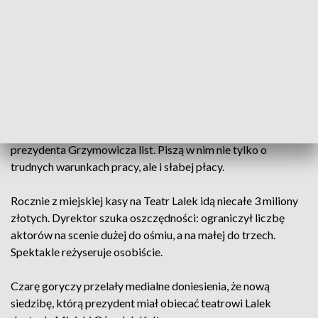
- Przy takiej wielkości sceny, którą mamy obecnie, koszty
spektaklu są na tyle duże, że nasz zysk jest niewielki, a
czasem wręcz musimy dokładać - wyjaśnia Andrzej
Bartnikowski, dyrektor placówki.
Za ciasna jest też garderoba, która nie pozwala na wykonanie
charakteryzacji wszystkich aktorów jednocześnie. Dlatego
aktorzy olsztyńskiego teatru lalek wystosowali do
prezydenta Grzymowicza list. Piszą w nim nie tylko o
trudnych warunkach pracy, ale i słabej płacy.
Rocznie z miejskiej kasy na Teatr Lalek idą niecałe 3 miliony
złotych. Dyrektor szuka oszczędności: ograniczył liczbę
aktorów na scenie dużej do ośmiu, a na małej do trzech.
Spektakle reżyseruje osobiście.
Czarę goryczy przelały medialne doniesienia, że nową
siedzibę, którą prezydent miał obiecać teatrowi Lalek