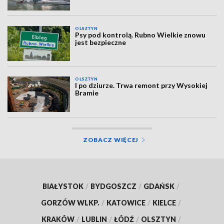
OLSZTYN
Psy pod kontrolą. Rubno Wielkie znowu
jest bezpieczne
OLSZTYN
I po dziurze. Trwa remont przy Wysokiej
Bramie
ZOBACZ WIĘCEJ
BIAŁYSTOK
/
BYDGOSZCZ
/
GDAŃSK
/
GORZÓW WLKP.
/
KATOWICE
/
KIELCE
/
KRAKÓW
/
LUBLIN
/
ŁÓDŹ
/
OLSZTYN
/