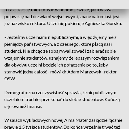
Pomysł fuzji obu szkół dojrzewał od kilku miesięcy, aby
teraz stać się faktem. Nie wiadomo jeszcze, jaka nazwa
pojawi się nad drzwiami wejściowymi, znane natomiast jest
już nazwisko rektora. Uczelnię pokieruje Agnieszka Górska.
- Jesteśmy uczelniami niepublicznymi, a więc żyjemy nie z
pieniędzy państwowych, a z czesnego, które płacą nasi
studenci. Nie chcąc ze sobą rywalizować i zabierać sobie
wzajemnie studentów, uznajemy, że lepszym rozwiązaniem
dla obydwu uczelni będzie ich połączenie po to, żeby
stanowić jedną całość - mówi dr Adam Marzewski, rektor
OSW.
Demograficzna rzeczywistość sprawia, że niepublicznym
uczelniom trudniej przekonać do siebie studentów. Kończą
się również finanse.
W salach wykładowych nowej Alma Mater zasiądzie łącznie
prawie 1,5 tysiąca studentów. Do końca wrześnie trwać też