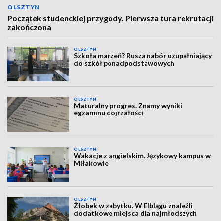
OLSZTYN
Początek studenckiej przygody. Pierwsza tura rekrutacji
zakończona
OLSZTYN
Szkoła marzeń? Rusza nabór uzupełniający
do szkół ponadpodstawowych
OLSZTYN
Maturalny progres. Znamy wyniki
egzaminu dojrzałości
OLSZTYN
Wakacje z angielskim. Językowy kampus w
Miłakowie
OLSZTYN
Żłobek w zabytku. W Elblągu znaleźli
dodatkowe miejsca dla najmłodszych