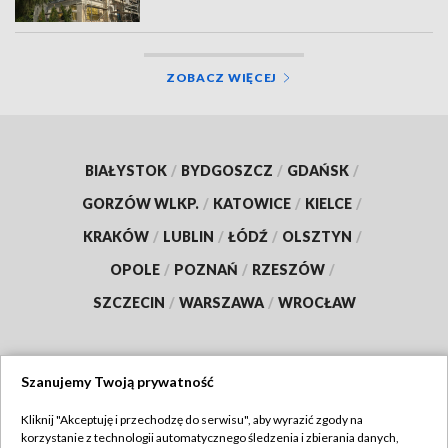
ZOBACZ WIĘCEJ
BIAŁYSTOK
/
BYDGOSZCZ
/
GDAŃSK
/
GORZÓW WLKP.
/
KATOWICE
/
KIELCE
/
KRAKÓW
/
LUBLIN
/
ŁÓDŹ
/
OLSZTYN
/
OPOLE
/
POZNAŃ
/
RZESZÓW
/
SZCZECIN
/
WARSZAWA
/
WROCŁAW
Szanujemy Twoją prywatność
Dołącz do nas:
Kliknij "Akceptuję i przechodzę do serwisu", aby wyrazić zgody na
korzystanie z technologii automatycznego śledzenia i zbierania danych,
TVP