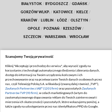
BIAŁYSTOK
/
BYDGOSZCZ
/
GDAŃSK
/
GORZÓW WLKP.
/
KATOWICE
/
KIELCE
/
KRAKÓW
/
LUBLIN
/
ŁÓDŹ
/
OLSZTYN
/
OPOLE
/
POZNAŃ
/
RZESZÓW
/
SZCZECIN
/
WARSZAWA
/
WROCŁAW
Szanujemy Twoją prywatność
Dołącz do nas:
Kliknij "Akceptuję i przechodzę do serwisu", aby wyrazić zgody na
korzystanie z technologii automatycznego śledzenia i zbierania danych,
TVP
dostęp do informacji na Twoim urządzeniu końcowym i ich
Abonament TVP
przechowywanie oraz na przetwarzanie Twoich danych osobowych przez
Regulamin TVP
nas, czyli Telewizję Polską S.A. w likwidacji (zwaną dalej również „TVP”),
Emisja w TVP
Polityka prywatności
Zaufanych Partnerów z IAB* (1201 firm)
oraz pozostałych
Zaufanych
Partnerów TVP (93 firm)
, w celach marketingowych (w tym do
Centrum informacji TVP
Moje zgody
zautomatyzowanego dopasowania reklam do Twoich zainteresowań i
mierzenia ich skuteczności) i pozostałych, które wskazujemy poniżej, a
Naziemna Telewizja Cyfrowa
Pomoc
także zgody na udostępnianie przez nas identyfikatora PPID do Google.
Sklep TVP