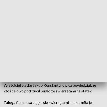
Świnki może odebrać z Cumulusa każdy, kto chce się nimi zaopiekować. Fot.
Pixabay
Ktoś podrzucił na statek Cumulus cumujący w
giżyckiej ekomarinie karton, w którym były cztery
świnki morskie. Armator zaopiekował się
zwierzętami i szuka dla nich domu.
Właściciel statku Jakub Konstantynowicz powiedział, że
ktoś celowo podrzucił pudło ze zwierzętami na statek.
Załoga Cumulusa zajęła się zwierzętami - nakarmiła je i