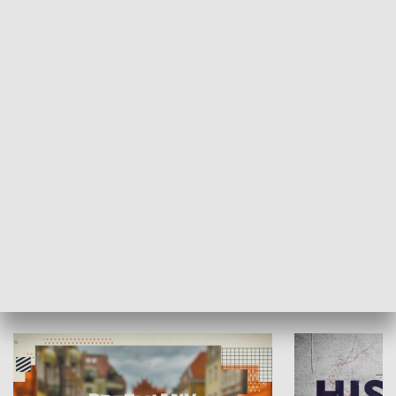
SPOŁECZEŃSTWO
Moje miejsce
Winda region
HISTORIA