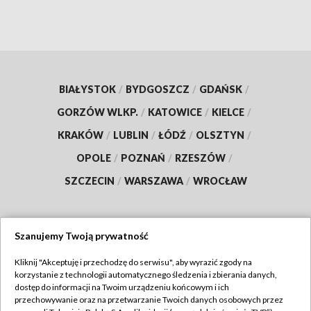
BIAŁYSTOK
/
BYDGOSZCZ
/
GDAŃSK
/
GORZÓW WLKP.
/
KATOWICE
/
KIELCE
/
KRAKÓW
/
LUBLIN
/
ŁÓDŹ
/
OLSZTYN
/
OPOLE
/
POZNAŃ
/
RZESZÓW
/
SZCZECIN
/
WARSZAWA
/
WROCŁAW
Szanujemy Twoją prywatność
Dołącz do nas:
Kliknij "Akceptuję i przechodzę do serwisu", aby wyrazić zgody na
korzystanie z technologii automatycznego śledzenia i zbierania danych,
TVP
dostęp do informacji na Twoim urządzeniu końcowym i ich
Abonament TVP
przechowywanie oraz na przetwarzanie Twoich danych osobowych przez
Regulamin TVP