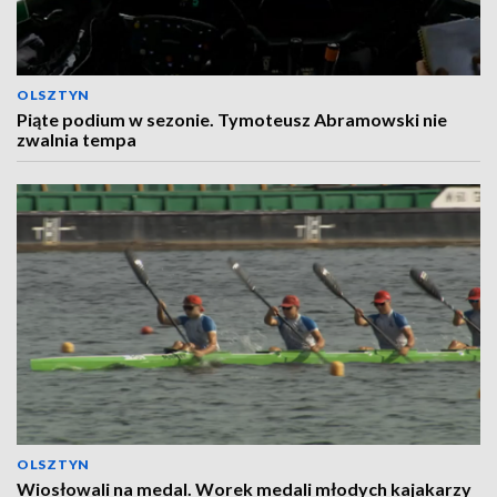
OLSZTYN
Piąte podium w sezonie. Tymoteusz Abramowski nie
zwalnia tempa
OLSZTYN
Wiosłowali na medal. Worek medali młodych kajakarzy