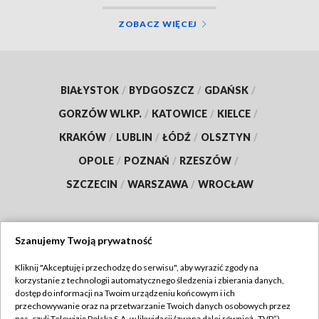
ZOBACZ WIĘCEJ
BIAŁYSTOK
/
BYDGOSZCZ
/
GDAŃSK
/
GORZÓW WLKP.
/
KATOWICE
/
KIELCE
/
KRAKÓW
/
LUBLIN
/
ŁÓDŹ
/
OLSZTYN
/
OPOLE
/
POZNAŃ
/
RZESZÓW
/
SZCZECIN
/
WARSZAWA
/
WROCŁAW
Szanujemy Twoją prywatność
Dołącz do nas:
Kliknij "Akceptuję i przechodzę do serwisu", aby wyrazić zgody na
korzystanie z technologii automatycznego śledzenia i zbierania danych,
TVP
dostęp do informacji na Twoim urządzeniu końcowym i ich
Abonament TVP
przechowywanie oraz na przetwarzanie Twoich danych osobowych przez
Regulamin TVP
nas, czyli Telewizję Polską S.A. w likwidacji (zwaną dalej również „TVP”),