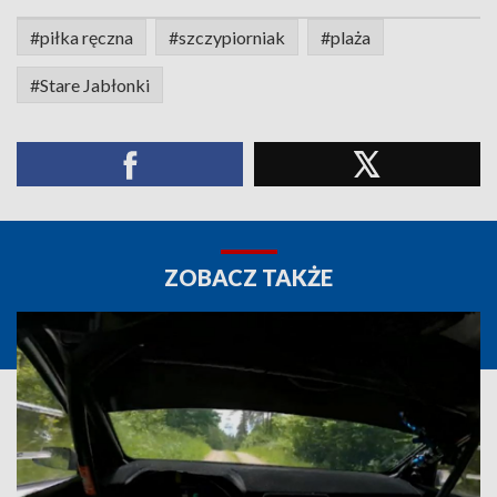
#piłka ręczna
#szczypiorniak
#plaża
#Stare Jabłonki
ZOBACZ TAKŻE