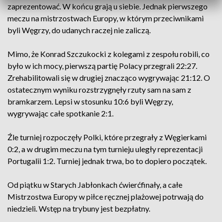
zaprezentować. W końcu grają u siebie. Jednak pierwszego
meczu na mistrzostwach Europy, w którym przeciwnikami
byli Węgrzy, do udanych raczej nie zaliczą.
Mimo, że Konrad Szczukocki z kolegami z zespołu robili, co
było w ich mocy, pierwszą partię Polacy przegrali 22:27.
Zrehabilitowali się w drugiej znacząco wygrywając 21:12. O
ostatecznym wyniku rozstrzygnęły rzuty sam na sam z
bramkarzem. Lepsi w stosunku 10:6 byli Węgrzy,
wygrywając całe spotkanie 2:1.
Źle turniej rozpoczęły Polki, które przegrały z Węgierkami
0:2, a w drugim meczu na tym turnieju uległy reprezentacji
Portugalii 1:2. Turniej jednak trwa, bo to dopiero początek.
Od piątku w Starych Jabłonkach ćwierćfinały, a całe
Mistrzostwa Europy w piłce ręcznej plażowej potrwają do
niedzieli. Wstęp na trybuny jest bezpłatny.