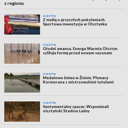
z regionu
OLSZTYN
Z myślą o przyszłych pokoleniach.
Sportowa inwestycja w Olsztynku
OLSZTYN
Głodni awansu. Energa Warmia Olsztyn
szlifuje formę przed nowym sezonem
OLSZTYN
Medalowe żniwa w Żninie. Pływacy
Kormorana z mistrzowskimi tytułami
OLSZTYN
Sentymentalny spacer. Wspominali
olsztyński Stadion Leśny