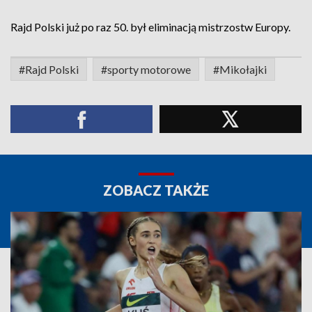
Rajd Polski już po raz 50. był eliminacją mistrzostw Europy.
#Rajd Polski
#sporty motorowe
#Mikołajki
ZOBACZ TAKŻE