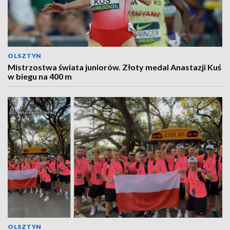
OLSZTYN
Mistrzostwa świata juniorów. Złoty medal Anastazji Kuś
w biegu na 400 m
OLSZTYN