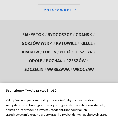
ZOBACZ WIĘCEJ
BIAŁYSTOK
/
BYDGOSZCZ
/
GDAŃSK
/
GORZÓW WLKP.
/
KATOWICE
/
KIELCE
/
KRAKÓW
/
LUBLIN
/
ŁÓDŹ
/
OLSZTYN
/
OPOLE
/
POZNAŃ
/
RZESZÓW
/
SZCZECIN
/
WARSZAWA
/
WROCŁAW
Szanujemy Twoją prywatność
Dołącz do nas:
Kliknij "Akceptuję i przechodzę do serwisu", aby wyrazić zgody na
korzystanie z technologii automatycznego śledzenia i zbierania danych,
TVP
dostęp do informacji na Twoim urządzeniu końcowym i ich
Abonament TVP
przechowywanie oraz na przetwarzanie Twoich danych osobowych przez
Regulamin TVP