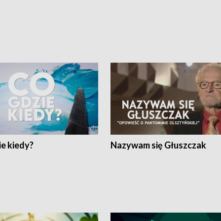
e kiedy?
Nazywam się Głuszczak