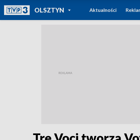
POWRÓT DO
OLSZTYN
Aktualności
Rekla
TVP REGIONY
Tre Voci tworzą Vo