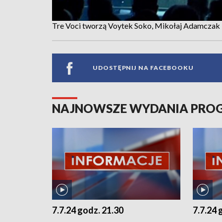
Tre Voci tworzą Voytek Soko, Mikołaj Adamczak 
UDOSTĘPNIJ NA FACEBOOKU
NAJNOWSZE WYDANIA PR
7.7.24 godz. 21.30
7.7.24 