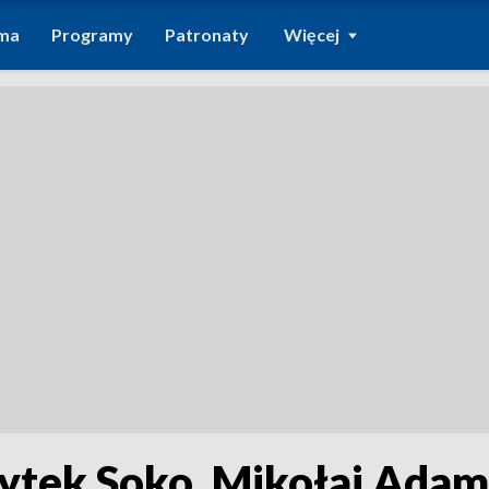
ma
Programy
Patronaty
Więcej
ytek Soko, Mikołaj Adamc