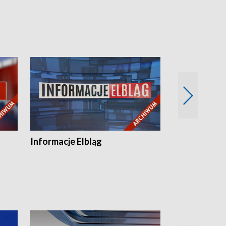
Informacje Elbląg
Wstaje nowy