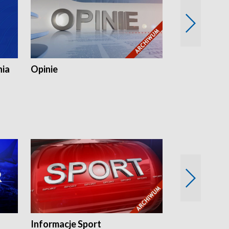
nia
Opinie
Opinie Elblą
Informacje Sport
Flesz sport