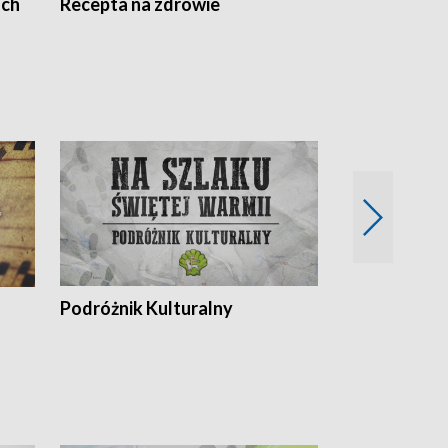
ach
Recepta na zdrowie
Wybieram z
Podróżnik Kulturalny
Okolice Szla