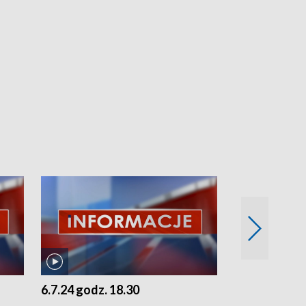
6.7.24 godz. 18.30
5.7.24 godz. 