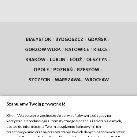
BIAŁYSTOK
/
BYDGOSZCZ
/
GDAŃSK
/
GORZÓW WLKP.
/
KATOWICE
/
KIELCE
/
KRAKÓW
/
LUBLIN
/
ŁÓDŹ
/
OLSZTYN
/
OPOLE
/
POZNAŃ
/
RZESZÓW
/
SZCZECIN
/
WARSZAWA
/
WROCŁAW
Szanujemy Twoją prywatność
Dołącz do nas:
Kliknij "Akceptuję i przechodzę do serwisu", aby wyrazić zgody na
korzystanie z technologii automatycznego śledzenia i zbierania danych,
TVP
dostęp do informacji na Twoim urządzeniu końcowym i ich
Abonament TVP
przechowywanie oraz na przetwarzanie Twoich danych osobowych przez
Regulamin TVP