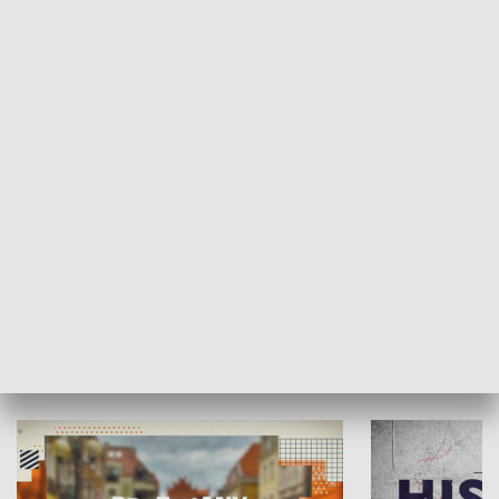
SPOŁECZEŃSTWO
Moje miejsce
Winda region
HISTORIA