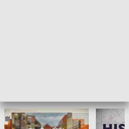
SPOŁECZEŃSTWO
Moje miejsce
Winda region
HISTORIA