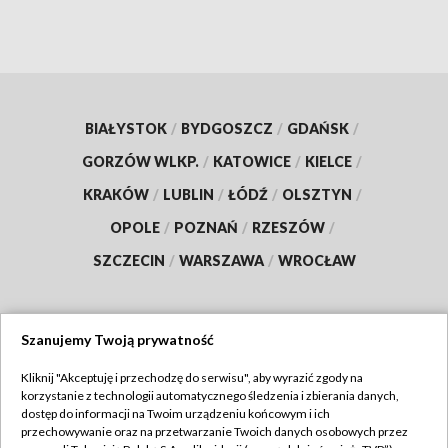
BIAŁYSTOK
/
BYDGOSZCZ
/
GDAŃSK
/
GORZÓW WLKP.
/
KATOWICE
/
KIELCE
/
KRAKÓW
/
LUBLIN
/
ŁÓDŹ
/
OLSZTYN
/
OPOLE
/
POZNAŃ
/
RZESZÓW
/
SZCZECIN
/
WARSZAWA
/
WROCŁAW
Szanujemy Twoją prywatność
Dołącz do nas:
Kliknij "Akceptuję i przechodzę do serwisu", aby wyrazić zgody na
korzystanie z technologii automatycznego śledzenia i zbierania danych,
TVP
dostęp do informacji na Twoim urządzeniu końcowym i ich
Abonament TVP
przechowywanie oraz na przetwarzanie Twoich danych osobowych przez
Regulamin TVP