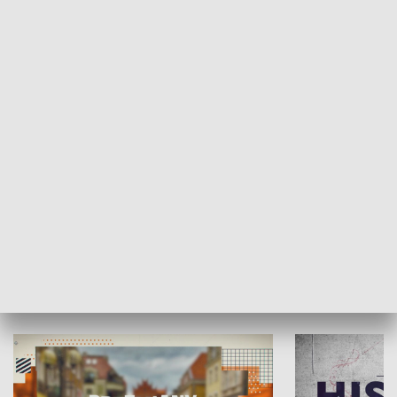
SPOŁECZEŃSTWO
Moje miejsce
Winda region
HISTORIA