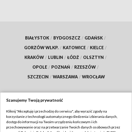
BIAŁYSTOK
/
BYDGOSZCZ
/
GDAŃSK
/
GORZÓW WLKP.
/
KATOWICE
/
KIELCE
/
KRAKÓW
/
LUBLIN
/
ŁÓDŹ
/
OLSZTYN
/
OPOLE
/
POZNAŃ
/
RZESZÓW
/
SZCZECIN
/
WARSZAWA
/
WROCŁAW
Szanujemy Twoją prywatność
Dołącz do nas:
Kliknij "Akceptuję i przechodzę do serwisu", aby wyrazić zgody na
korzystanie z technologii automatycznego śledzenia i zbierania danych,
TVP
dostęp do informacji na Twoim urządzeniu końcowym i ich
Abonament TVP
przechowywanie oraz na przetwarzanie Twoich danych osobowych przez
Regulamin TVP