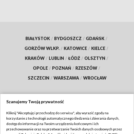
BIAŁYSTOK
/
BYDGOSZCZ
/
GDAŃSK
/
GORZÓW WLKP.
/
KATOWICE
/
KIELCE
/
KRAKÓW
/
LUBLIN
/
ŁÓDŹ
/
OLSZTYN
/
OPOLE
/
POZNAŃ
/
RZESZÓW
/
SZCZECIN
/
WARSZAWA
/
WROCŁAW
Szanujemy Twoją prywatność
Dołącz do nas:
Kliknij "Akceptuję i przechodzę do serwisu", aby wyrazić zgody na
korzystanie z technologii automatycznego śledzenia i zbierania danych,
TVP
dostęp do informacji na Twoim urządzeniu końcowym i ich
Abonament TVP
przechowywanie oraz na przetwarzanie Twoich danych osobowych przez
Regulamin TVP