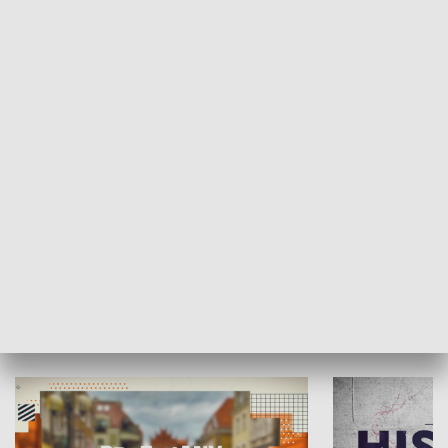
SPOŁECZEŃSTWO
Moje miejsce
Winda region
HISTORIA