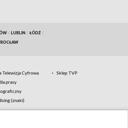
KÓW
/
LUBLIN
/
ŁÓDŹ
/
ROCŁAW
 Telewizja Cyfrowa
Sklep TVP
la prasy
tograficzny
sing (znaki)