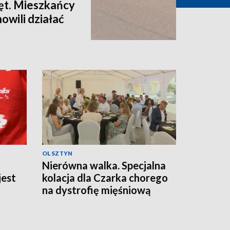
ęt. Mieszkańcy
owili działać
OLSZTYN
Nierówna walka. Specjalna
jest
kolacja dla Czarka chorego
na dystrofię mięśniową
Duchenne'a