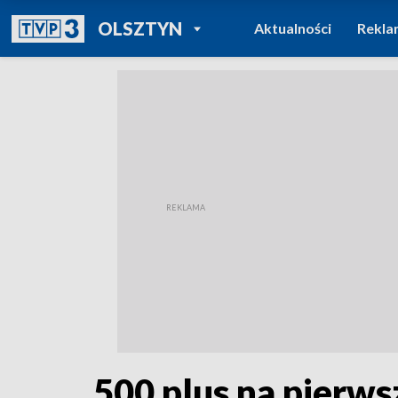
POWRÓT DO
OLSZTYN
Aktualności
Rekla
TVP REGIONY
500 plus na pierws