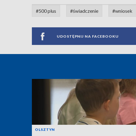
#500 plus
#świadczenie
#wniosek
UDOSTĘPNIJ NA FACEBOOKU
OLSZTYN