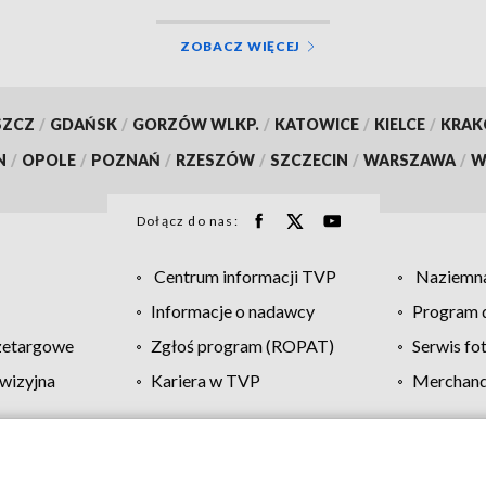
ZOBACZ WIĘCEJ
SZCZ
/
GDAŃSK
/
GORZÓW WLKP.
/
KATOWICE
/
KIELCE
/
KRA
N
/
OPOLE
/
POZNAŃ
/
RZESZÓW
/
SZCZECIN
/
WARSZAWA
/
W
Dołącz do nas:
Centrum informacji TVP
Naziemna
Informacje o nadawcy
Program d
zetargowe
Zgłoś program (ROPAT)
Serwis fo
wizyjna
Kariera w TVP
Merchandi