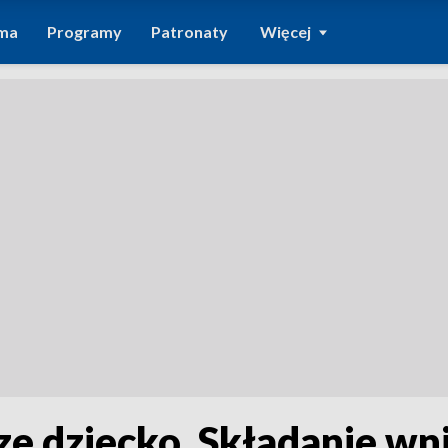
ma
Programy
Patronaty
Więcej
ze dziecko. Składanie w