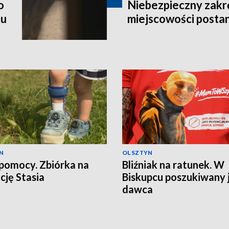
o
Niebezpieczny zakr
ku
miejscowości postan
N
OLSZTYN
pomocy. Zbiórka na
Bliźniak na ratunek. W
cję Stasia
Biskupcu poszukiwany 
dawca