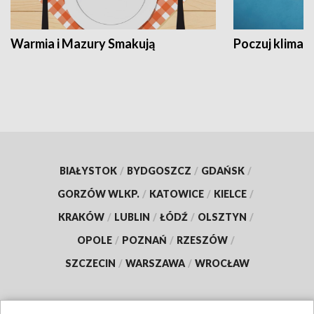
Warmia i Mazury Smakują
Poczuj klimat
BIAŁYSTOK
/
BYDGOSZCZ
/
GDAŃSK
/
GORZÓW WLKP.
/
KATOWICE
/
KIELCE
/
KRAKÓW
/
LUBLIN
/
ŁÓDŹ
/
OLSZTYN
/
OPOLE
/
POZNAŃ
/
RZESZÓW
/
SZCZECIN
/
WARSZAWA
/
WROCŁAW