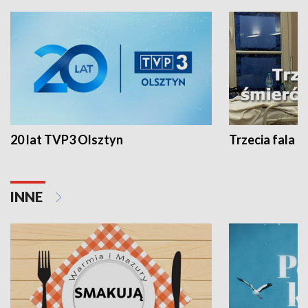
20 lat TVP3 Olsztyn
Trzecia fala -
INNE