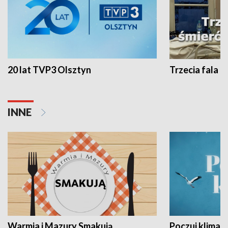
20 lat TVP3 Olsztyn
Trzecia fala -
INNE
Warmia i Mazury Smakują
Poczuj klimat