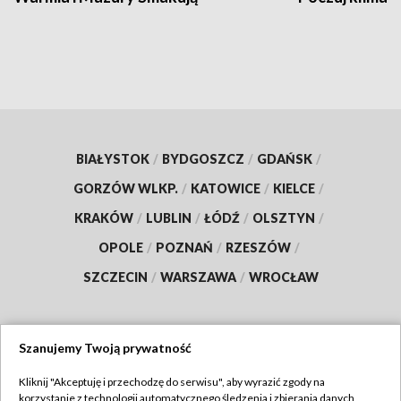
BIAŁYSTOK
/
BYDGOSZCZ
/
GDAŃSK
/
GORZÓW WLKP.
/
KATOWICE
/
KIELCE
/
KRAKÓW
/
LUBLIN
/
ŁÓDŹ
/
OLSZTYN
/
OPOLE
/
POZNAŃ
/
RZESZÓW
/
SZCZECIN
/
WARSZAWA
/
WROCŁAW
Szanujemy Twoją prywatność
Dołącz do nas:
Kliknij "Akceptuję i przechodzę do serwisu", aby wyrazić zgody na
korzystanie z technologii automatycznego śledzenia i zbierania danych,