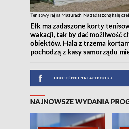
Tenisowy raj na Mazurach. Na zadaszoną halę cze
Ełk ma zadaszone korty tenisow
wakacji, tak by dać możliwość 
obiektów. Hala z trzema kortam
pochodzą z kasy samorządu mie
UDOSTĘPNIJ NA FACEBOOKU
NAJNOWSZE WYDANIA PR