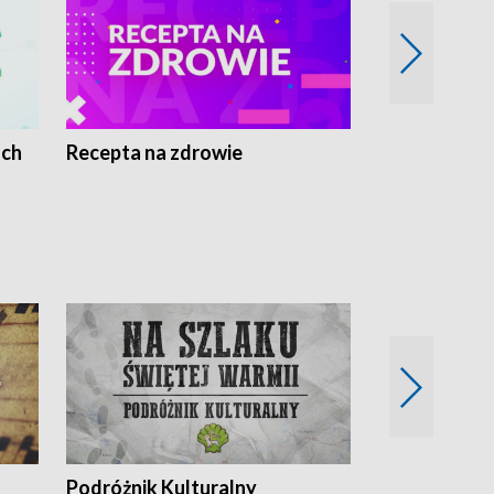
ach
Recepta na zdrowie
Wybieram z
Podróżnik Kulturalny
Okolice Szla