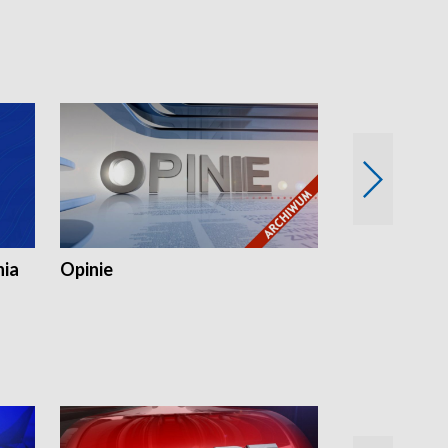
nia
Opinie
Opinie Elblą