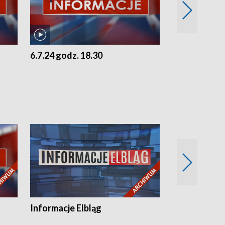
6.7.24 godz. 18.30
5.7.24 godz. 
Informacje Elbląg
Wstaje nowy