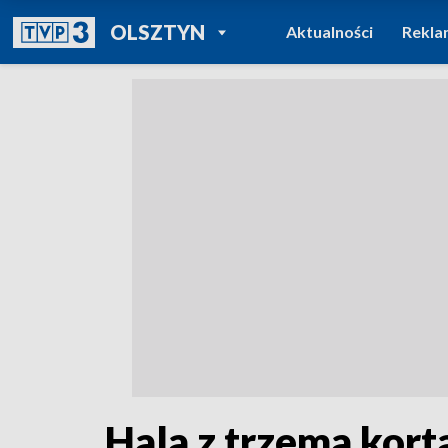
POWRÓT DO
OLSZTYN
Aktualności
Rekla
TVP REGIONY
Hala z trzema kort