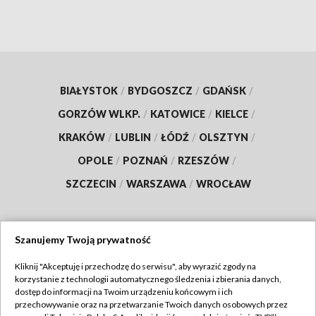
BIAŁYSTOK
/
BYDGOSZCZ
/
GDAŃSK
/
GORZÓW WLKP.
/
KATOWICE
/
KIELCE
/
KRAKÓW
/
LUBLIN
/
ŁÓDŹ
/
OLSZTYN
/
OPOLE
/
POZNAŃ
/
RZESZÓW
/
SZCZECIN
/
WARSZAWA
/
WROCŁAW
Szanujemy Twoją prywatność
Dołącz do nas:
Kliknij "Akceptuję i przechodzę do serwisu", aby wyrazić zgody na
korzystanie z technologii automatycznego śledzenia i zbierania danych,
TVP
dostęp do informacji na Twoim urządzeniu końcowym i ich
Abonament TVP
przechowywanie oraz na przetwarzanie Twoich danych osobowych przez
Regulamin TVP