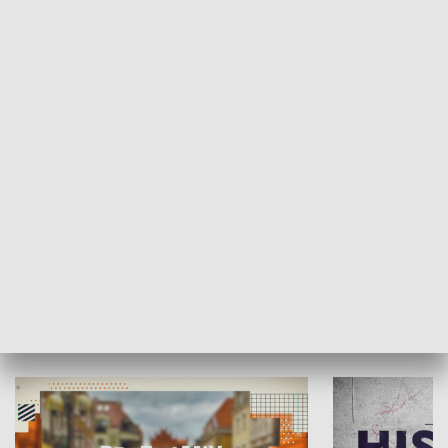
SPOŁECZEŃSTWO
Moje miejsce
Winda region
HISTORIA