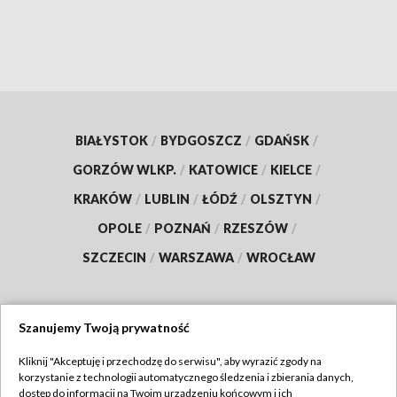
BIAŁYSTOK
/
BYDGOSZCZ
/
GDAŃSK
/
GORZÓW WLKP.
/
KATOWICE
/
KIELCE
/
KRAKÓW
/
LUBLIN
/
ŁÓDŹ
/
OLSZTYN
/
OPOLE
/
POZNAŃ
/
RZESZÓW
/
SZCZECIN
/
WARSZAWA
/
WROCŁAW
Szanujemy Twoją prywatność
Dołącz do nas:
Kliknij "Akceptuję i przechodzę do serwisu", aby wyrazić zgody na
korzystanie z technologii automatycznego śledzenia i zbierania danych,
TVP
dostęp do informacji na Twoim urządzeniu końcowym i ich