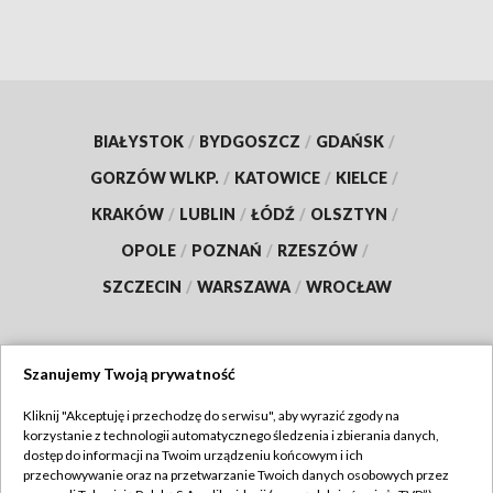
BIAŁYSTOK
/
BYDGOSZCZ
/
GDAŃSK
/
GORZÓW WLKP.
/
KATOWICE
/
KIELCE
/
KRAKÓW
/
LUBLIN
/
ŁÓDŹ
/
OLSZTYN
/
OPOLE
/
POZNAŃ
/
RZESZÓW
/
SZCZECIN
/
WARSZAWA
/
WROCŁAW
Szanujemy Twoją prywatność
Dołącz do nas:
Kliknij "Akceptuję i przechodzę do serwisu", aby wyrazić zgody na
korzystanie z technologii automatycznego śledzenia i zbierania danych,
TVP
dostęp do informacji na Twoim urządzeniu końcowym i ich
Abonament TVP
przechowywanie oraz na przetwarzanie Twoich danych osobowych przez
Regulamin TVP