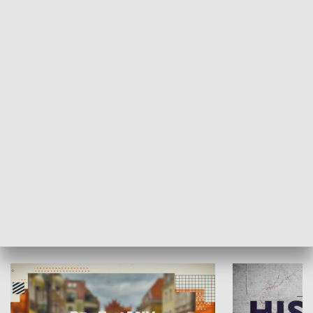
SPOŁECZEŃSTWO
Moje miejsce
Winda region
HISTORIA