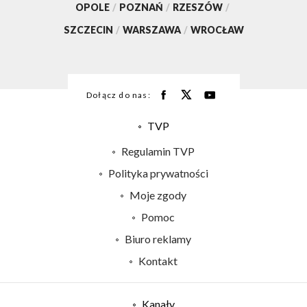
OPOLE
/
POZNAŃ
/
RZESZÓW
/
SZCZECIN
/
WARSZAWA
/
WROCŁAW
Dołącz do nas:
TVP
Abonament TVP
Regulamin TVP
Emisja w TVP
Polityka prywatności
Centrum informacji TVP
Moje zgody
Naziemna Telewizja Cyfrowa
Pomoc
Sklep TVP
Biuro reklamy
Rada Programowa
Kontakt
System NOS
Informacje o nadawcy
Kanały