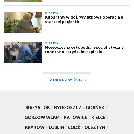
OLSZTYN
Kilogramy w dół. Wyjątkowa operacja u
starszej pacjentki
OLSZTYN
Nowoczesna ortopedia. Specjalistyczny
robot w olsztyńskim szpitalu
ZOBACZ WIĘCEJ
BIAŁYSTOK
/
BYDGOSZCZ
/
GDAŃSK
/
GORZÓW WLKP.
/
KATOWICE
/
KIELCE
/
KRAKÓW
/
LUBLIN
/
ŁÓDŹ
/
OLSZTYN
/