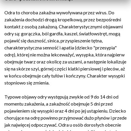
Odra to choroba zakaźna wywoływana przez wirus. Do
zakażenia dochodzi drogą kropelkową, przez bezpośredni
kontakt z osobą zakażoną. Charakterystycznymi objawami
odry są: gorączka, ból gardła, kaszel, światłowstręt, mogą
pojawić się duszność, sinica, przyspieszenie tętna,
charakterystyczna senność i apatia (dziecko "przesypia"
odrę), której nie można lekceważyć, wysypka, która najpierw
obejmuje twarz oraz okolicę za uszami, a następnie lokalizuje
się na skórze szyi, górnej części klatki piersiowej i pleców, aż
w końcu obejmuje cały tułów i kończyny. Charakter wysypki
stopniowo się zmienia.
Typowe objawy odry występują zwykle od 9 do 14 dni od
momentu zakażenia, a zakaźność obejmuje 5 dni przed
pojawieniem się wysypki oraz 4 dni po jej ustąpieniu. Dziecko
chorujące na odrę powinno przyjmować dużo płynów i przede
jak najwięcej odpoczywać. Odra u osób dorosłych obecnie