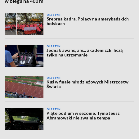
w biegu na 400 m
OLSZTYN
Srebrna kadra. Polacy na amerykańskich
boiskach
OLSZTYN
Jednak awans, ale... akademiczki liczą
tylko na utrzymanie
OLSZTYN
Kuś w finale młodzieżowych Mistrzostw
Świata
OLSZTYN
Piąte podium w sezonie. Tymoteusz
Abramowski nie zwalnia tempa