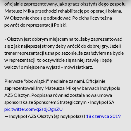
oficjalnie zaprezentowany, jako gracz olsztyńskiego zespołu.
Mateusz Mika przechodzi rehabilitację po operacji kolana.
W Olsztynie chce się odbudować. Po cichu liczy też na
powrót do reprezentacji Polski.
- Olsztyn jest dobrym miejscem na to, żeby zaprezentować
się z jak najlepszej strony, żeby wrócić do dobrej gry. Jeżeli
trener reprezentacji uzna po sezonie, że zasłużyłem na bycie
w reprezentacji, to oczywiście się na niej stawię i będę
walczył o miejsce na wyjazd - mówi siatkarz.
Pierwsze "obowiązki" medialne za nami. Oficjalnie
zaprezentowaliśmy Mateusza Mikę w barwach Indykpolu
AZS Olsztyn. Podpisana również została nowa umowa
sponsorska ze Sponsorem Strategicznym - Indykpol SA
pic.twitter.com/q2sdjOgnZU
— Indykpol AZS Olsztyn (@indykpolazs)
18 czerwca 2019