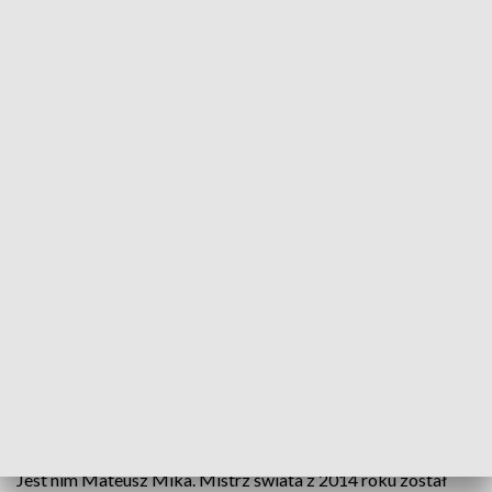
Indykpol AZS zaprezentował swojego nowego przyjmującego
Kilka lat temu jego nazwisko było na ustach
wszystkich kibiców siatkówki. Razem z kolegami
świętował tytuł mistrzów świata. Teraz, po
kłopotach zdrowotnych, chce się odbudować i raz
jeszcze przypomnieć się fanom. Indykpol AZS
zaprezentował swojego nowego przyjmującego -
Mateusza Mikę.
Numer 15 w Indykpolu AZS Olsztyn ma nowego właściciela.
Jest nim Mateusz Mika. Mistrz świata z 2014 roku został