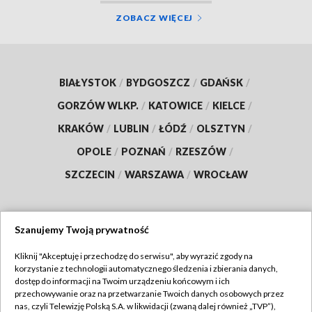
ZOBACZ WIĘCEJ
BIAŁYSTOK
/
BYDGOSZCZ
/
GDAŃSK
/
GORZÓW WLKP.
/
KATOWICE
/
KIELCE
/
KRAKÓW
/
LUBLIN
/
ŁÓDŹ
/
OLSZTYN
/
OPOLE
/
POZNAŃ
/
RZESZÓW
/
SZCZECIN
/
WARSZAWA
/
WROCŁAW
Szanujemy Twoją prywatność
Dołącz do nas:
Kliknij "Akceptuję i przechodzę do serwisu", aby wyrazić zgody na
korzystanie z technologii automatycznego śledzenia i zbierania danych,
TVP
dostęp do informacji na Twoim urządzeniu końcowym i ich
Abonament TVP
przechowywanie oraz na przetwarzanie Twoich danych osobowych przez
Regulamin TVP
nas, czyli Telewizję Polską S.A. w likwidacji (zwaną dalej również „TVP”),