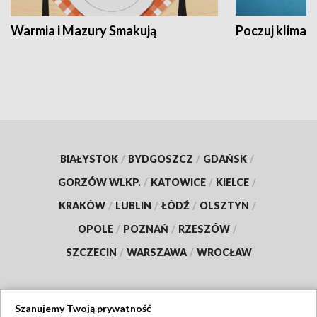
Warmia i Mazury Smakują
Poczuj klimat
BIAŁYSTOK
/
BYDGOSZCZ
/
GDAŃSK
/
GORZÓW WLKP.
/
KATOWICE
/
KIELCE
/
KRAKÓW
/
LUBLIN
/
ŁÓDŹ
/
OLSZTYN
/
OPOLE
/
POZNAŃ
/
RZESZÓW
/
SZCZECIN
/
WARSZAWA
/
WROCŁAW
Szanujemy Twoją prywatność