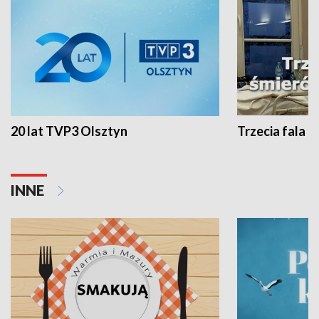
20 lat TVP3 Olsztyn
Trzecia fala -
INNE