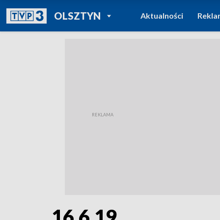
POWRÓT DO
OLSZTYN
Aktualności
Rekla
TVP REGIONY
16.6.19