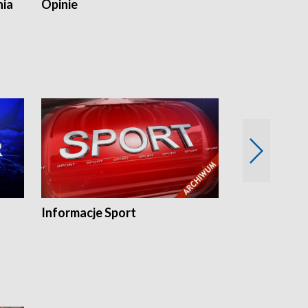
nia
Opinie
Opinie Elblą
Informacje Sport
Flesz sport