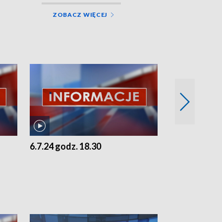
ZOBACZ WIĘCEJ
6.7.24 godz. 18.30
5.7.24 godz. 