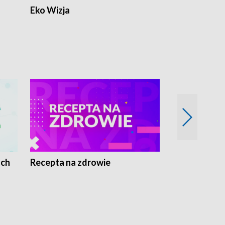
Eko Wizja
ach
Recepta na zdrowie
Wybieram z