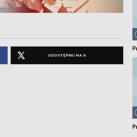
P
UDOSTĘPNIJ NA X
P