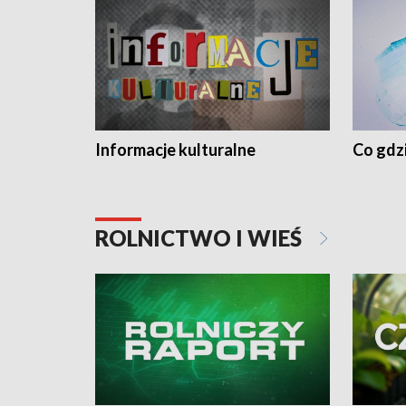
Informacje kulturalne
Co gdzi
ROLNICTWO I WIEŚ