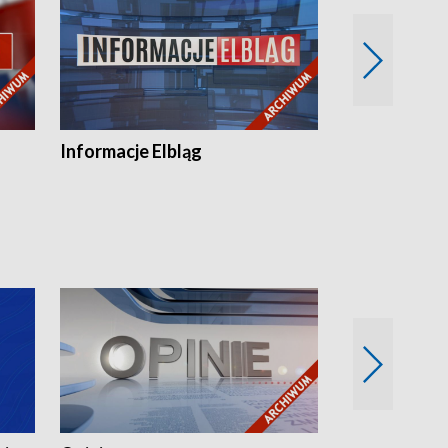
Informacje Elbląg
Wstaje nowy