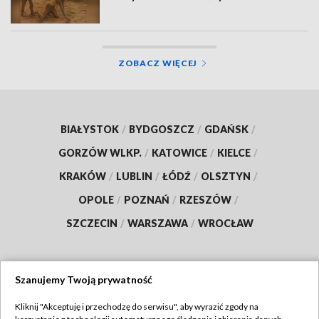
ZOBACZ WIĘCEJ
BIAŁYSTOK
/
BYDGOSZCZ
/
GDAŃSK
/
GORZÓW WLKP.
/
KATOWICE
/
KIELCE
/
KRAKÓW
/
LUBLIN
/
ŁÓDŹ
/
OLSZTYN
/
OPOLE
/
POZNAŃ
/
RZESZÓW
/
SZCZECIN
/
WARSZAWA
/
WROCŁAW
Szanujemy Twoją prywatność
Dołącz do nas:
Kliknij "Akceptuję i przechodzę do serwisu", aby wyrazić zgody na