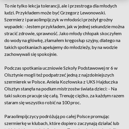
To nie tylko lekcja tolerancji, ale i przestroga dla młodych
ludzi. Przykładem może być Grzegorz Lewonowski.
Szermierz i paraolimpijczyk w młodości przeżył groźny
wypadek: -Jestem przykładem, jak w jednej sekundzie można
stracić zdrowie, sprawność. Jako młody chłopak skoczyłem
do wody na główkę, złamałem kręgosłup szyjny, dlatego na
takich spotkaniach apelujemy do młodzieży, by na wodzie
zachowywali się spokojnie.
Podczas spotkania uczniowie Szkoły Podstawowej nr 6 w
Olsztynie mogli też podpatrzeć jedną z najzdolniejszych
szermierek w Polsce. Aniela Kozłowska z UKS Hajduczka
Olsztyn stanęła na podium mistrzostw świata dzieci: - Na
taki sukces pracuje się całą. Trenuję ciężko, za każdym razem
staram się wszystko robić na 100 proc.
Paraolimpijczycy podróżują po całej Polsce promując
szermierkę w klubach, które dopiero zaczynają działać lub