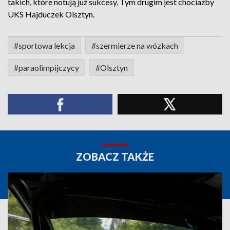
takich, które notują już sukcesy. Tym drugim jest chociażby
UKS Hajduczek Olsztyn.
#sportowa lekcja
#szermierze na wózkach
#paraolimpijczycy
#Olsztyn
ZOBACZ TAKŻE