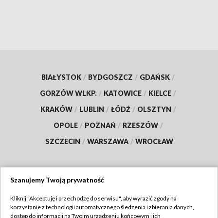
BIAŁYSTOK
/
BYDGOSZCZ
/
GDAŃSK
/
GORZÓW WLKP.
/
KATOWICE
/
KIELCE
/
KRAKÓW
/
LUBLIN
/
ŁÓDŹ
/
OLSZTYN
/
OPOLE
/
POZNAŃ
/
RZESZÓW
/
SZCZECIN
/
WARSZAWA
/
WROCŁAW
Szanujemy Twoją prywatność
Dołącz do nas:
Kliknij "Akceptuję i przechodzę do serwisu", aby wyrazić zgody na
korzystanie z technologii automatycznego śledzenia i zbierania danych,
TVP
dostęp do informacji na Twoim urządzeniu końcowym i ich