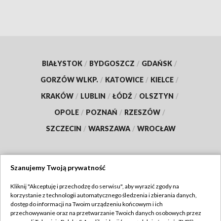
BIAŁYSTOK
/
BYDGOSZCZ
/
GDAŃSK
/
GORZÓW WLKP.
/
KATOWICE
/
KIELCE
/
KRAKÓW
/
LUBLIN
/
ŁÓDŹ
/
OLSZTYN
/
OPOLE
/
POZNAŃ
/
RZESZÓW
/
SZCZECIN
/
WARSZAWA
/
WROCŁAW
Szanujemy Twoją prywatność
Dołącz do nas:
Kliknij "Akceptuję i przechodzę do serwisu", aby wyrazić zgody na
korzystanie z technologii automatycznego śledzenia i zbierania danych,
TVP
dostęp do informacji na Twoim urządzeniu końcowym i ich
Abonament TVP
przechowywanie oraz na przetwarzanie Twoich danych osobowych przez
Regulamin TVP