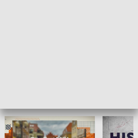
SPOŁECZEŃSTWO
Moje miejsce
Winda region
HISTORIA