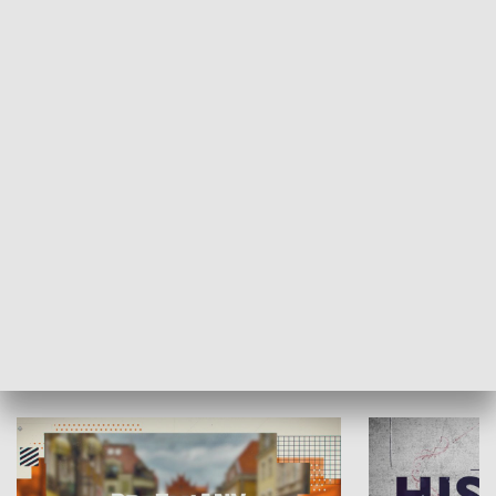
SPOŁECZEŃSTWO
Moje miejsce
Winda region
HISTORIA