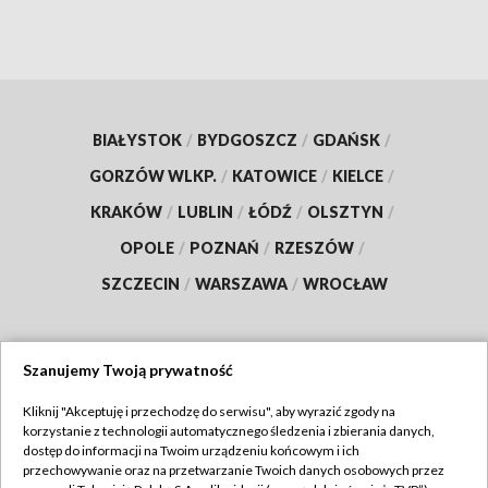
BIAŁYSTOK
/
BYDGOSZCZ
/
GDAŃSK
/
GORZÓW WLKP.
/
KATOWICE
/
KIELCE
/
KRAKÓW
/
LUBLIN
/
ŁÓDŹ
/
OLSZTYN
/
OPOLE
/
POZNAŃ
/
RZESZÓW
/
SZCZECIN
/
WARSZAWA
/
WROCŁAW
Szanujemy Twoją prywatność
Dołącz do nas:
Kliknij "Akceptuję i przechodzę do serwisu", aby wyrazić zgody na
korzystanie z technologii automatycznego śledzenia i zbierania danych,
TVP
dostęp do informacji na Twoim urządzeniu końcowym i ich
Abonament TVP
przechowywanie oraz na przetwarzanie Twoich danych osobowych przez
Regulamin TVP