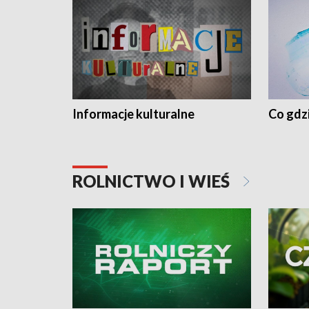
Informacje kulturalne
Co gdzi
ROLNICTWO I WIEŚ