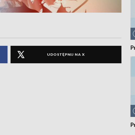
P
UDOSTĘPNIJ NA X
P