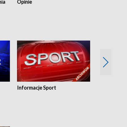
nia
Opinie
Opinie Elblą
Informacje Sport
Flesz sport