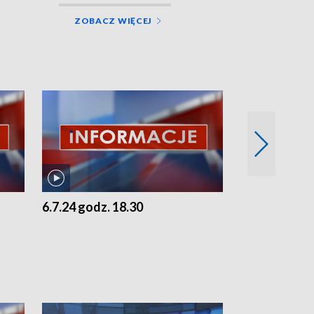
ZOBACZ WIĘCEJ
6.7.24 godz. 18.30
5.7.24 godz. 