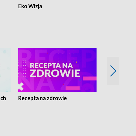
Eko Wizja
ach
Recepta na zdrowie
Wybieram z