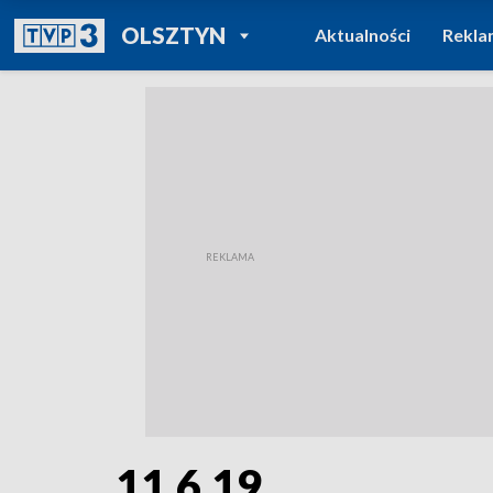
POWRÓT DO
OLSZTYN
Aktualności
Rekla
TVP REGIONY
11.6.19