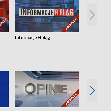
Informacje Elbląg
Wstaje nowy