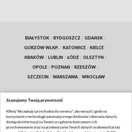
BIAŁYSTOK
/
BYDGOSZCZ
/
GDAŃSK
/
GORZÓW WLKP.
/
KATOWICE
/
KIELCE
/
KRAKÓW
/
LUBLIN
/
ŁÓDŹ
/
OLSZTYN
/
OPOLE
/
POZNAŃ
/
RZESZÓW
/
SZCZECIN
/
WARSZAWA
/
WROCŁAW
Szanujemy Twoją prywatność
Dołącz do nas:
Kliknij "Akceptuję i przechodzę do serwisu", aby wyrazić zgody na
korzystanie z technologii automatycznego śledzenia i zbierania danych,
TVP
dostęp do informacji na Twoim urządzeniu końcowym i ich
Abonament TVP
przechowywanie oraz na przetwarzanie Twoich danych osobowych przez
Regulamin TVP