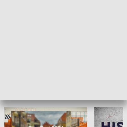
SPOŁECZEŃSTWO
Moje miejsce
Winda region
HISTORIA