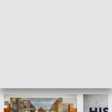
SPOŁECZEŃSTWO
Moje miejsce
Winda region
HISTORIA