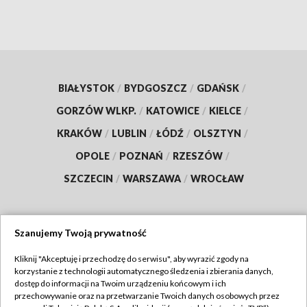
BIAŁYSTOK
/
BYDGOSZCZ
/
GDAŃSK
/
GORZÓW WLKP.
/
KATOWICE
/
KIELCE
/
KRAKÓW
/
LUBLIN
/
ŁÓDŹ
/
OLSZTYN
/
OPOLE
/
POZNAŃ
/
RZESZÓW
/
SZCZECIN
/
WARSZAWA
/
WROCŁAW
Szanujemy Twoją prywatność
Dołącz do nas:
Kliknij "Akceptuję i przechodzę do serwisu", aby wyrazić zgody na
korzystanie z technologii automatycznego śledzenia i zbierania danych,
TVP
dostęp do informacji na Twoim urządzeniu końcowym i ich
Abonament TVP
przechowywanie oraz na przetwarzanie Twoich danych osobowych przez
Regulamin TVP