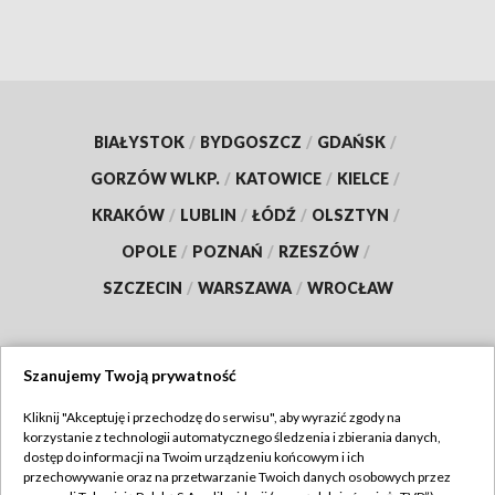
BIAŁYSTOK
/
BYDGOSZCZ
/
GDAŃSK
/
GORZÓW WLKP.
/
KATOWICE
/
KIELCE
/
KRAKÓW
/
LUBLIN
/
ŁÓDŹ
/
OLSZTYN
/
OPOLE
/
POZNAŃ
/
RZESZÓW
/
SZCZECIN
/
WARSZAWA
/
WROCŁAW
Szanujemy Twoją prywatność
Dołącz do nas:
Kliknij "Akceptuję i przechodzę do serwisu", aby wyrazić zgody na
korzystanie z technologii automatycznego śledzenia i zbierania danych,
TVP
dostęp do informacji na Twoim urządzeniu końcowym i ich
Abonament TVP
przechowywanie oraz na przetwarzanie Twoich danych osobowych przez
Regulamin TVP