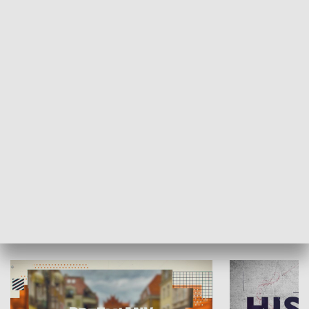
SPOŁECZEŃSTWO
Moje miejsce
Winda region
HISTORIA