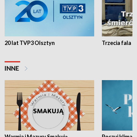
20 lat TVP3 Olsztyn
Trzecia fala -
INNE
Warmia i Mazury Smakują
Poczuj klimat