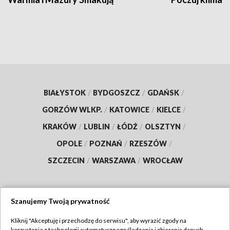
BIAŁYSTOK
/
BYDGOSZCZ
/
GDAŃSK
/
GORZÓW WLKP.
/
KATOWICE
/
KIELCE
/
KRAKÓW
/
LUBLIN
/
ŁÓDŹ
/
OLSZTYN
/
OPOLE
/
POZNAŃ
/
RZESZÓW
/
SZCZECIN
/
WARSZAWA
/
WROCŁAW
Szanujemy Twoją prywatność
Dołącz do nas:
Kliknij "Akceptuję i przechodzę do serwisu", aby wyrazić zgody na
korzystanie z technologii automatycznego śledzenia i zbierania danych,