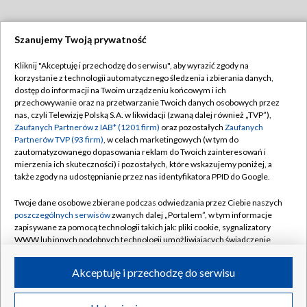
Szanujemy Twoją prywatność
Dołącz do nas:
Kliknij "Akceptuję i przechodzę do serwisu", aby wyrazić zgody na
korzystanie z technologii automatycznego śledzenia i zbierania danych,
TVP
dostęp do informacji na Twoim urządzeniu końcowym i ich
Abonament TVP
przechowywanie oraz na przetwarzanie Twoich danych osobowych przez
Regulamin TVP
nas, czyli Telewizję Polską S.A. w likwidacji (zwaną dalej również „TVP”),
Emisja w TVP
Polityka prywatności
Zaufanych Partnerów z IAB* (1201 firm)
oraz pozostałych
Zaufanych
Partnerów TVP (93 firm)
, w celach marketingowych (w tym do
Centrum informacji TVP
Moje zgody
zautomatyzowanego dopasowania reklam do Twoich zainteresowań i
mierzenia ich skuteczności) i pozostałych, które wskazujemy poniżej, a
Naziemna Telewizja Cyfrowa
Pomoc
także zgody na udostępnianie przez nas identyfikatora PPID do Google.
Sklep TVP
Biuro reklamy
Twoje dane osobowe zbierane podczas odwiedzania przez Ciebie naszych
Rada Programowa
Kontakt
poszczególnych serwisów
zwanych dalej „Portalem”, w tym informacje
zapisywane za pomocą technologii takich jak: pliki cookie, sygnalizatory
System NOS
WWW lub innych podobnych technologii umożliwiających świadczenie
dopasowanych i bezpiecznych usług, personalizację treści oraz reklam,
Informacje o nadawcy
Kanały
udostępnianie funkcji mediów społecznościowych oraz analizowanie
Akceptuję i przechodzę do serwisu
ruchu w Internecie.
Program dla prasy
©2026 Telewizja Polska S.A. w likwidacji
Biuro Reklamy
Twoje dane osobowe zbierane podczas odwiedzania przez Ciebie