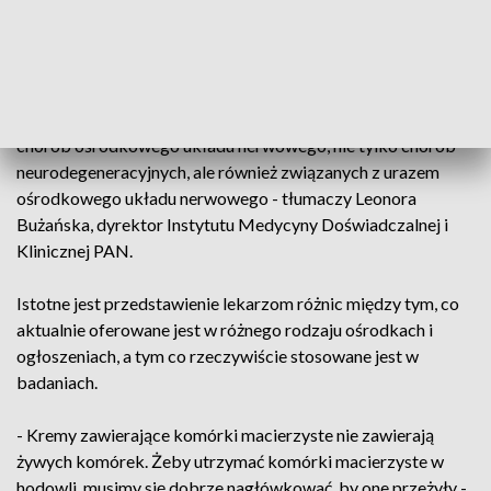
komórkami macierzystymi, stanowią wielką nadzieję
współczesnej medycyny. Jednym z zadań stojących przed
specjalistami jest terapia chorób układu nerwowego.
- Badania są prowadzone w wielu dziedzinach i dotyczą wielu
chorób ośrodkowego układu nerwowego, nie tylko chorób
neurodegeneracyjnych, ale również związanych z urazem
ośrodkowego układu nerwowego - tłumaczy Leonora
Bużańska, dyrektor Instytutu Medycyny Doświadczalnej i
Klinicznej PAN.
Istotne jest przedstawienie lekarzom różnic między tym, co
aktualnie oferowane jest w różnego rodzaju ośrodkach i
ogłoszeniach, a tym co rzeczywiście stosowane jest w
badaniach.
- Kremy zawierające komórki macierzyste nie zawierają
żywych komórek. Żeby utrzymać komórki macierzyste w
hodowli, musimy się dobrze nagłówkować, by one przeżyły -