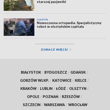
starszej pacjentki
OLSZTYN
Nowoczesna ortopedia. Specjalistyczny
robot w olsztyńskim szpitalu
ZOBACZ WIĘCEJ
BIAŁYSTOK
/
BYDGOSZCZ
/
GDAŃSK
/
GORZÓW WLKP.
/
KATOWICE
/
KIELCE
/
KRAKÓW
/
LUBLIN
/
ŁÓDŹ
/
OLSZTYN
/
OPOLE
/
POZNAŃ
/
RZESZÓW
/
SZCZECIN
/
WARSZAWA
/
WROCŁAW