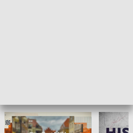
SPOŁECZEŃSTWO
Moje miejsce
Winda region
HISTORIA