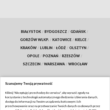
BIAŁYSTOK
/
BYDGOSZCZ
/
GDAŃSK
/
GORZÓW WLKP.
/
KATOWICE
/
KIELCE
/
KRAKÓW
/
LUBLIN
/
ŁÓDŹ
/
OLSZTYN
/
OPOLE
/
POZNAŃ
/
RZESZÓW
/
SZCZECIN
/
WARSZAWA
/
WROCŁAW
Szanujemy Twoją prywatność
Dołącz do nas:
Kliknij "Akceptuję i przechodzę do serwisu", aby wyrazić zgody na
korzystanie z technologii automatycznego śledzenia i zbierania danych,
TVP
dostęp do informacji na Twoim urządzeniu końcowym i ich
Abonament TVP
przechowywanie oraz na przetwarzanie Twoich danych osobowych przez
Regulamin TVP