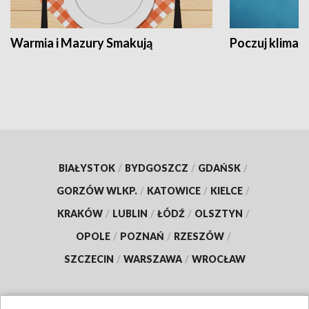
Warmia i Mazury Smakują
Poczuj klimat
BIAŁYSTOK
/
BYDGOSZCZ
/
GDAŃSK
/
GORZÓW WLKP.
/
KATOWICE
/
KIELCE
/
KRAKÓW
/
LUBLIN
/
ŁÓDŹ
/
OLSZTYN
/
OPOLE
/
POZNAŃ
/
RZESZÓW
/
SZCZECIN
/
WARSZAWA
/
WROCŁAW