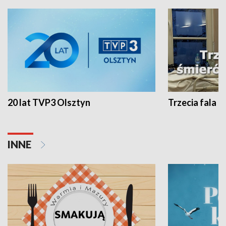
20 lat TVP3 Olsztyn
Trzecia fala -
INNE