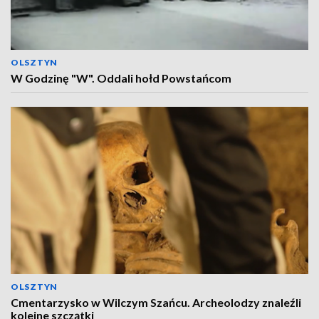
OLSZTYN
W Godzinę "W". Oddali hołd Powstańcom
OLSZTYN
Cmentarzysko w Wilczym Szańcu. Archeolodzy znaleźli
kolejne szczątki