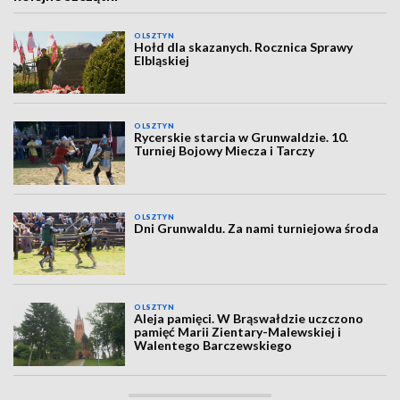
OLSZTYN
Hołd dla skazanych. Rocznica Sprawy
Elbląskiej
OLSZTYN
Rycerskie starcia w Grunwaldzie. 10.
Turniej Bojowy Miecza i Tarczy
OLSZTYN
Dni Grunwaldu. Za nami turniejowa środa
OLSZTYN
Aleja pamięci. W Brąswałdzie uczczono
pamięć Marii Zientary-Malewskiej i
Walentego Barczewskiego