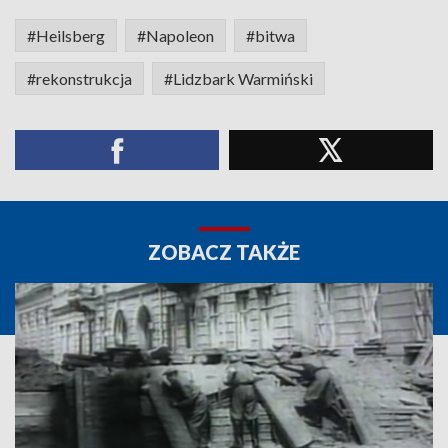
#Heilsberg
#Napoleon
#bitwa
#rekonstrukcja
#Lidzbark Warmiński
ZOBACZ TAKŻE