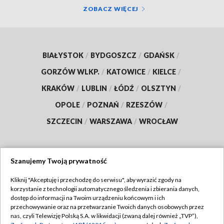
ZOBACZ WIĘCEJ
BIAŁYSTOK
/
BYDGOSZCZ
/
GDAŃSK
/
GORZÓW WLKP.
/
KATOWICE
/
KIELCE
/
KRAKÓW
/
LUBLIN
/
ŁÓDŹ
/
OLSZTYN
/
OPOLE
/
POZNAŃ
/
RZESZÓW
/
SZCZECIN
/
WARSZAWA
/
WROCŁAW
Szanujemy Twoją prywatność
Dołącz do nas:
Kliknij "Akceptuję i przechodzę do serwisu", aby wyrazić zgody na
korzystanie z technologii automatycznego śledzenia i zbierania danych,
TVP
dostęp do informacji na Twoim urządzeniu końcowym i ich
Abonament TVP
przechowywanie oraz na przetwarzanie Twoich danych osobowych przez
Regulamin TVP
nas, czyli Telewizję Polską S.A. w likwidacji (zwaną dalej również „TVP”),
Emisja w TVP