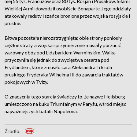
niej 55 tys. Francuzów oraz 80 tys. Rosjan i Prusaków. Siłami
Wielkiej Armii dowodził osobiście Bonaparte. Jego oddziały
atakowały reduty i szańce bronione przez wojska rosyjskie i
pruskie.
Bitwa pozostała nierozstrzygnięta; obie strony poniosły
ciężkie straty, a wojska sprzymierzone musiały porzucić
warowny obóz pod Lidzbarkiem Warmińskim. Walka
przyczyniła się jednak do zwycięstwa cesarza pod
Frydlandem, które zmusiło cara Aleksandra I i króla
pruskiego Fryderyka Wilhelma III do zawarcia traktatów
pokojowych w Tylży.
O znaczeniu tego starcia świadczy to, że nazwę Heilsberg
umieszczono na Łuku Triumfalnym w Paryżu, wśród miejsc
najważniejszych batalii Napoleona.
Źródło: