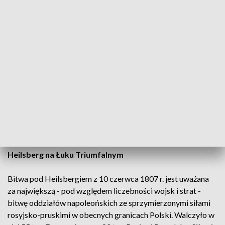
roku przyjeżdża na nie wiele osób z całej Polski i zagranicy.
Naprawdę jest na co popatrzeć - dodała.
Sobotnia inscenizacja rozpocznie się o godz. 16. w pobliżu
lidzbarskich Term Warmińskich. Wcześniej turyści mogą
zwiedzać XIX-wieczny obóz wojskowy i namiot sztabu
Napoleona, a także obejrzeć spektakl historyczny oraz
pokazy musztry piechoty i oddziałów konnych. W tym dniu
odbędzie się również jarmark z produktami dawnych
rzemiosł i antykami, a wieczorem potańcówka kostiumowa
przy ognisku.
Heilsberg na Łuku Triumfalnym
Bitwa pod Heilsbergiem z 10 czerwca 1807 r. jest uważana
za największą - pod względem liczebności wojsk i strat -
bitwę oddziałów napoleońskich ze sprzymierzonymi siłami
rosyjsko-pruskimi w obecnych granicach Polski. Walczyło w