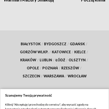
BIAŁYSTOK
/
BYDGOSZCZ
/
GDAŃSK
/
GORZÓW WLKP.
/
KATOWICE
/
KIELCE
/
KRAKÓW
/
LUBLIN
/
ŁÓDŹ
/
OLSZTYN
/
OPOLE
/
POZNAŃ
/
RZESZÓW
/
SZCZECIN
/
WARSZAWA
/
WROCŁAW
Szanujemy Twoją prywatność
Dołącz do nas:
Kliknij "Akceptuję i przechodzę do serwisu", aby wyrazić zgody na
korzystanie z technologii automatycznego śledzenia i zbierania danych,