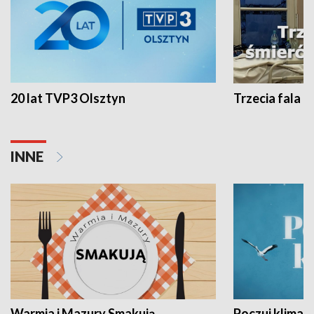
20 lat TVP3 Olsztyn
Trzecia fala -
INNE
Warmia i Mazury Smakują
Poczuj klimat