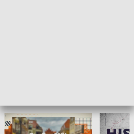
SPOŁECZEŃSTWO
Moje miejsce
Winda region
HISTORIA