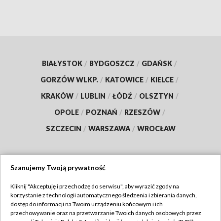
BIAŁYSTOK
/
BYDGOSZCZ
/
GDAŃSK
/
GORZÓW WLKP.
/
KATOWICE
/
KIELCE
/
KRAKÓW
/
LUBLIN
/
ŁÓDŹ
/
OLSZTYN
/
OPOLE
/
POZNAŃ
/
RZESZÓW
/
SZCZECIN
/
WARSZAWA
/
WROCŁAW
Szanujemy Twoją prywatność
Dołącz do nas:
Kliknij "Akceptuję i przechodzę do serwisu", aby wyrazić zgody na
korzystanie z technologii automatycznego śledzenia i zbierania danych,
TVP
dostęp do informacji na Twoim urządzeniu końcowym i ich
Abonament TVP
przechowywanie oraz na przetwarzanie Twoich danych osobowych przez
Regulamin TVP