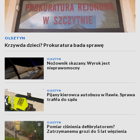
OLSZTYN
Krzywda dzieci? Prokuratura bada sprawę
OLSZTYN
Nożownik skazany. Wyrok jest
nieprawomocny
OLSZTYN
Pijany kierowca autobusu w Iławie. Sprawa
trafiła do sądu
OLSZTYN
Pomiar ciśnienia defibrylatorem?
Zatrzymanemu grozi do 5 lat więzienia