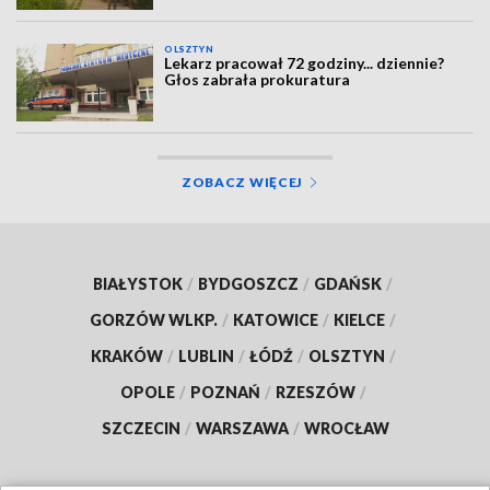
OLSZTYN
Lekarz pracował 72 godziny... dziennie?
Głos zabrała prokuratura
ZOBACZ WIĘCEJ
BIAŁYSTOK
/
BYDGOSZCZ
/
GDAŃSK
/
GORZÓW WLKP.
/
KATOWICE
/
KIELCE
/
KRAKÓW
/
LUBLIN
/
ŁÓDŹ
/
OLSZTYN
/
OPOLE
/
POZNAŃ
/
RZESZÓW
/
SZCZECIN
/
WARSZAWA
/
WROCŁAW