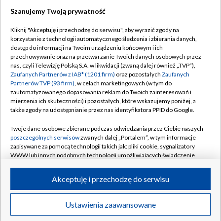
Szanujemy Twoją prywatność
Dołącz do nas:
Kliknij "Akceptuję i przechodzę do serwisu", aby wyrazić zgody na
korzystanie z technologii automatycznego śledzenia i zbierania danych,
TVP
dostęp do informacji na Twoim urządzeniu końcowym i ich
Abonament TVP
przechowywanie oraz na przetwarzanie Twoich danych osobowych przez
Regulamin TVP
nas, czyli Telewizję Polską S.A. w likwidacji (zwaną dalej również „TVP”),
Emisja w TVP
Polityka prywatności
Zaufanych Partnerów z IAB* (1201 firm)
oraz pozostałych
Zaufanych
Partnerów TVP (93 firm)
, w celach marketingowych (w tym do
Centrum informacji TVP
Moje zgody
zautomatyzowanego dopasowania reklam do Twoich zainteresowań i
mierzenia ich skuteczności) i pozostałych, które wskazujemy poniżej, a
Naziemna Telewizja Cyfrowa
Pomoc
także zgody na udostępnianie przez nas identyfikatora PPID do Google.
Sklep TVP
Biuro reklamy
Twoje dane osobowe zbierane podczas odwiedzania przez Ciebie naszych
Rada Programowa
Kontakt
poszczególnych serwisów
zwanych dalej „Portalem”, w tym informacje
zapisywane za pomocą technologii takich jak: pliki cookie, sygnalizatory
System NOS
WWW lub innych podobnych technologii umożliwiających świadczenie
dopasowanych i bezpiecznych usług, personalizację treści oraz reklam,
Informacje o nadawcy
Kanały
udostępnianie funkcji mediów społecznościowych oraz analizowanie
Akceptuję i przechodzę do serwisu
ruchu w Internecie.
Program dla prasy
©2026 Telewizja Polska S.A. w likwidacji
Biuro Reklamy
Twoje dane osobowe zbierane podczas odwiedzania przez Ciebie
Ustawienia zaawansowane
poszczególnych serwisów
na Portalu, takie jak adresy IP, identyfikatory
Ogłoszenie przetargowe
Twoich urządzeń końcowych i identyfikatory plików cookie, informacje o