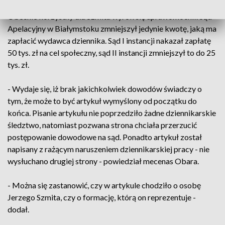
"Faktowi". Od tego wyroku odwołał się wydawca gazety.
Obecnie korzystny dla Szmita wyrok się uprawomocnił. Sąd
Apelacyjny w Białymstoku zmniejszył jedynie kwotę, jaką ma
zapłacić wydawca dziennika. Sąd I instancji nakazał zapłatę
50 tys. zł na cel społeczny, sąd II instancji zmniejszył to do 25
tys. zł.
- Wydaje się, iż brak jakichkolwiek dowodów świadczy o
tym, że może to być artykuł wymyślony od początku do
końca. Pisanie artykułu nie poprzedziło żadne dziennikarskie
śledztwo, natomiast pozwana strona chciała przerzucić
postępowanie dowodowe na sąd. Ponadto artykuł został
napisany z rażącym naruszeniem dziennikarskiej pracy - nie
wysłuchano drugiej strony - powiedział mecenas Obara.
- Można się zastanowić, czy w artykule chodziło o osobę
Jerzego Szmita, czy o formację, którą on reprezentuje -
dodał.