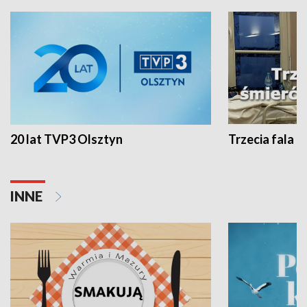
20 lat TVP3 Olsztyn
Trzecia fala -
INNE