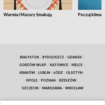
Warmia i Mazury Smakują
Poczuj klimat
BIAŁYSTOK
/
BYDGOSZCZ
/
GDAŃSK
/
GORZÓW WLKP.
/
KATOWICE
/
KIELCE
/
KRAKÓW
/
LUBLIN
/
ŁÓDŹ
/
OLSZTYN
/
OPOLE
/
POZNAŃ
/
RZESZÓW
/
SZCZECIN
/
WARSZAWA
/
WROCŁAW