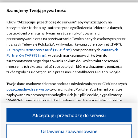
Szanujemy Twoją prywatność
Dołącz do nas:
Kliknij "Akceptuję i przechodzę do serwisu", aby wyrazić zgody na
korzystanie z technologii automatycznego śledzenia i zbierania danych,
TVP
dostęp do informacji na Twoim urządzeniu końcowym i ich
Abonament TVP
przechowywanie oraz na przetwarzanie Twoich danych osobowych przez
Regulamin TVP
nas, czyli Telewizję Polską S.A. w likwidacji (zwaną dalej również „TVP”),
Emisja w TVP
Polityka prywatności
Zaufanych Partnerów z IAB* (1201 firm)
oraz pozostałych
Zaufanych
Partnerów TVP (93 firm)
, w celach marketingowych (w tym do
Centrum informacji TVP
Moje zgody
zautomatyzowanego dopasowania reklam do Twoich zainteresowań i
mierzenia ich skuteczności) i pozostałych, które wskazujemy poniżej, a
Naziemna Telewizja Cyfrowa
Pomoc
także zgody na udostępnianie przez nas identyfikatora PPID do Google.
Sklep TVP
Biuro reklamy
Twoje dane osobowe zbierane podczas odwiedzania przez Ciebie naszych
Rada Programowa
Kontakt
poszczególnych serwisów
zwanych dalej „Portalem”, w tym informacje
zapisywane za pomocą technologii takich jak: pliki cookie, sygnalizatory
System NOS
WWW lub innych podobnych technologii umożliwiających świadczenie
dopasowanych i bezpiecznych usług, personalizację treści oraz reklam,
Informacje o nadawcy
Kanały
udostępnianie funkcji mediów społecznościowych oraz analizowanie
Akceptuję i przechodzę do serwisu
ruchu w Internecie.
Program dla prasy
©2026 Telewizja Polska S.A. w likwidacji
Biuro Reklamy
Twoje dane osobowe zbierane podczas odwiedzania przez Ciebie
Ustawienia zaawansowane
poszczególnych serwisów
na Portalu, takie jak adresy IP, identyfikatory
Ogłoszenie przetargowe