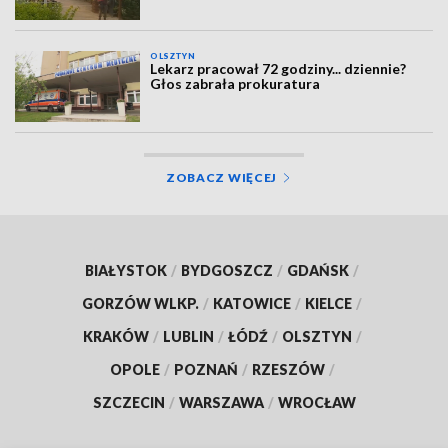
OLSZTYN
Lekarz pracował 72 godziny... dziennie?
Głos zabrała prokuratura
ZOBACZ WIĘCEJ
BIAŁYSTOK
/
BYDGOSZCZ
/
GDAŃSK
/
GORZÓW WLKP.
/
KATOWICE
/
KIELCE
/
KRAKÓW
/
LUBLIN
/
ŁÓDŹ
/
OLSZTYN
/
OPOLE
/
POZNAŃ
/
RZESZÓW
/
SZCZECIN
/
WARSZAWA
/
WROCŁAW