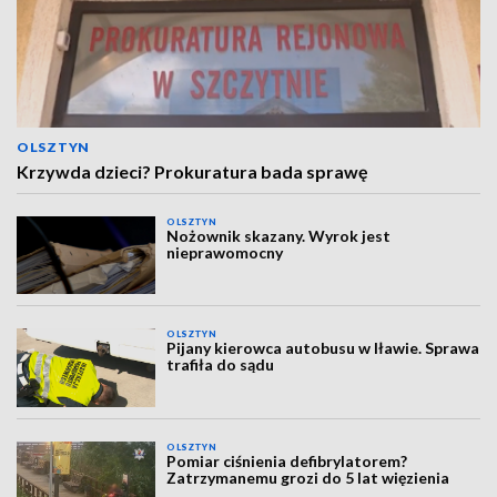
OLSZTYN
Krzywda dzieci? Prokuratura bada sprawę
OLSZTYN
Nożownik skazany. Wyrok jest
nieprawomocny
OLSZTYN
Pijany kierowca autobusu w Iławie. Sprawa
trafiła do sądu
OLSZTYN
Pomiar ciśnienia defibrylatorem?
Zatrzymanemu grozi do 5 lat więzienia