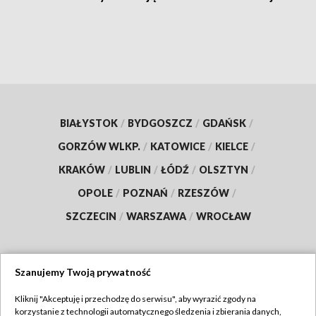
BIAŁYSTOK
/
BYDGOSZCZ
/
GDAŃSK
/
GORZÓW WLKP.
/
KATOWICE
/
KIELCE
/
KRAKÓW
/
LUBLIN
/
ŁÓDŹ
/
OLSZTYN
/
OPOLE
/
POZNAŃ
/
RZESZÓW
/
SZCZECIN
/
WARSZAWA
/
WROCŁAW
Szanujemy Twoją prywatność
Dołącz do nas:
Kliknij "Akceptuję i przechodzę do serwisu", aby wyrazić zgody na
korzystanie z technologii automatycznego śledzenia i zbierania danych,
TVP