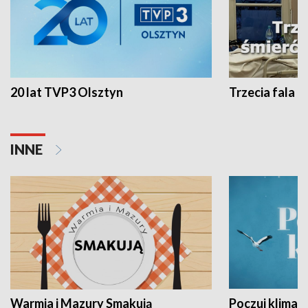
20 lat TVP3 Olsztyn
Trzecia fala -
INNE
Warmia i Mazury Smakują
Poczuj klimat