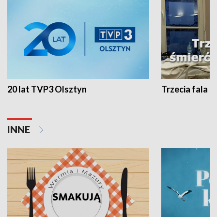
20 lat TVP3 Olsztyn
Trzecia fala -
INNE