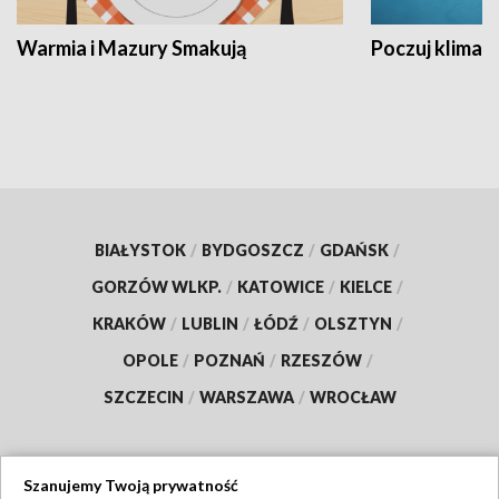
Warmia i Mazury Smakują
Poczuj klimat
BIAŁYSTOK
/
BYDGOSZCZ
/
GDAŃSK
/
GORZÓW WLKP.
/
KATOWICE
/
KIELCE
/
KRAKÓW
/
LUBLIN
/
ŁÓDŹ
/
OLSZTYN
/
OPOLE
/
POZNAŃ
/
RZESZÓW
/
SZCZECIN
/
WARSZAWA
/
WROCŁAW
Szanujemy Twoją prywatność