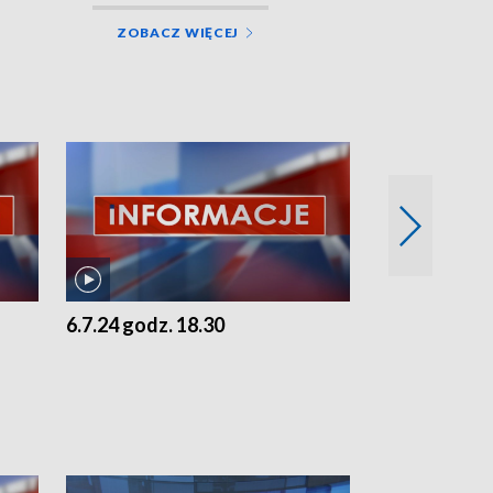
ZOBACZ WIĘCEJ
6.7.24 godz. 18.30
5.7.24 godz. 