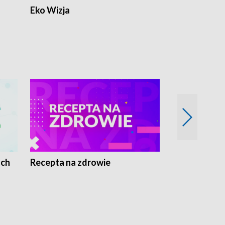
Eko Wizja
ach
Recepta na zdrowie
Wybieram z