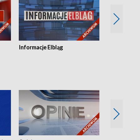
Informacje Elbląg
Wstaje nowy