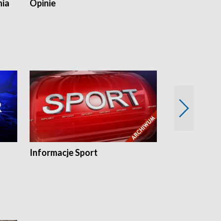
nia
Opinie
Opinie Elblą
Informacje Sport
Flesz sport