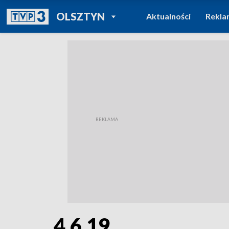
POWRÓT DO
OLSZTYN
Aktualności
Rekla
TVP REGIONY
4.6.19