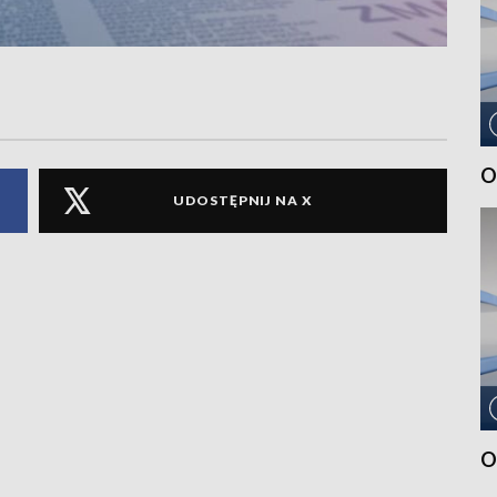
O
UDOSTĘPNIJ NA X
O