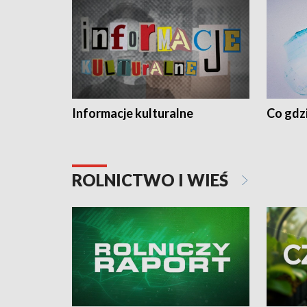
Informacje kulturalne
Co gdzi
ROLNICTWO I WIEŚ