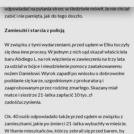
zarzutu, przed sądem nie chciał składać wyjaśnień i
odpowiadać na pytania stron; w śledztwie mówił, że nie chciał
zabić i nie pamięta, jak do tego doszło.
Zamieszki i starcia z policją
W związku z tymi wydarzeniami, przed sądem w Ełku toczyły
się dwa inne procesy. W jednym z nich sąd skazał właściciela
baru Abdiego L. na rok więzienia w zawieszeniu na trzy lata
za udział w bójce i nieudzielenie pomocy zaatakowanemu
nożem Danielowi. Wyrok zapadł po wniosku o dobrowolne
poddanie się karze, uzgodnionym z prokuraturą i
zaaprobowanym przez rodzinę zmarłego. Skazany miał
matce i siostrze 21-latka zapłacić 10 tys. zł
zadośćuczynienia.
Ok. 40 osób odpowiadało także przed sądem w związku z
zamieszkami, jakie po śmierci 21-latka wybuchły w mieście.
W tłumie mieszkańców, którzy zebrali się przed barem, by