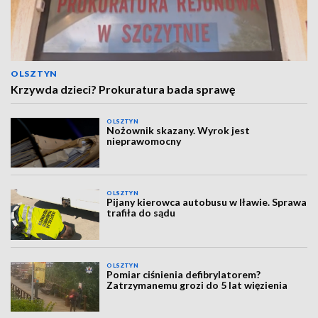
OLSZTYN
Krzywda dzieci? Prokuratura bada sprawę
OLSZTYN
Nożownik skazany. Wyrok jest
nieprawomocny
OLSZTYN
Pijany kierowca autobusu w Iławie. Sprawa
trafiła do sądu
OLSZTYN
Pomiar ciśnienia defibrylatorem?
Zatrzymanemu grozi do 5 lat więzienia