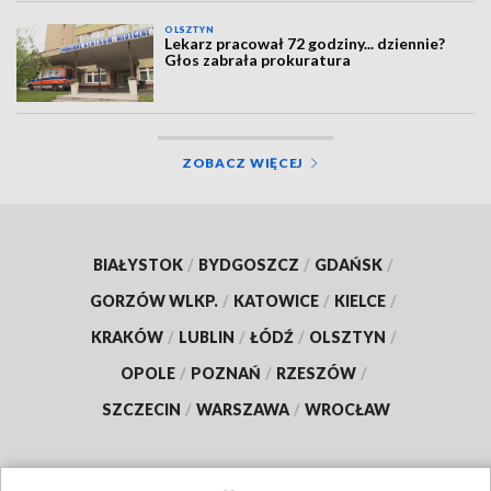
OLSZTYN
Lekarz pracował 72 godziny... dziennie?
Głos zabrała prokuratura
ZOBACZ WIĘCEJ
BIAŁYSTOK
/
BYDGOSZCZ
/
GDAŃSK
/
GORZÓW WLKP.
/
KATOWICE
/
KIELCE
/
KRAKÓW
/
LUBLIN
/
ŁÓDŹ
/
OLSZTYN
/
OPOLE
/
POZNAŃ
/
RZESZÓW
/
SZCZECIN
/
WARSZAWA
/
WROCŁAW