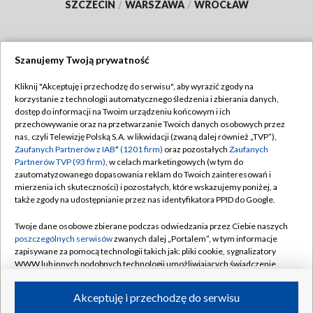
SZCZECIN
/
WARSZAWA
/
WROCŁAW
Szanujemy Twoją prywatność
Dołącz do nas:
Kliknij "Akceptuję i przechodzę do serwisu", aby wyrazić zgody na
korzystanie z technologii automatycznego śledzenia i zbierania danych,
TVP
dostęp do informacji na Twoim urządzeniu końcowym i ich
Abonament TVP
przechowywanie oraz na przetwarzanie Twoich danych osobowych przez
Regulamin TVP
nas, czyli Telewizję Polską S.A. w likwidacji (zwaną dalej również „TVP”),
Emisja w TVP
Polityka prywatności
Zaufanych Partnerów z IAB* (1201 firm)
oraz pozostałych
Zaufanych
Partnerów TVP (93 firm)
, w celach marketingowych (w tym do
Centrum informacji TVP
Moje zgody
zautomatyzowanego dopasowania reklam do Twoich zainteresowań i
mierzenia ich skuteczności) i pozostałych, które wskazujemy poniżej, a
Naziemna Telewizja Cyfrowa
Pomoc
także zgody na udostępnianie przez nas identyfikatora PPID do Google.
Sklep TVP
Biuro reklamy
Twoje dane osobowe zbierane podczas odwiedzania przez Ciebie naszych
Rada Programowa
Kontakt
poszczególnych serwisów
zwanych dalej „Portalem”, w tym informacje
zapisywane za pomocą technologii takich jak: pliki cookie, sygnalizatory
System NOS
WWW lub innych podobnych technologii umożliwiających świadczenie
dopasowanych i bezpiecznych usług, personalizację treści oraz reklam,
Informacje o nadawcy
Kanały
udostępnianie funkcji mediów społecznościowych oraz analizowanie
Akceptuję i przechodzę do serwisu
ruchu w Internecie.
Program dla prasy