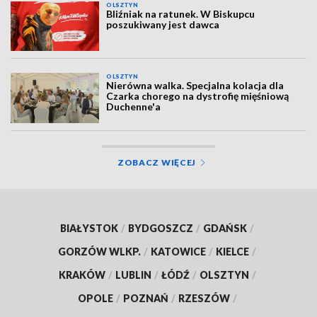
OLSZTYN
Bliźniak na ratunek. W Biskupcu
poszukiwany jest dawca
OLSZTYN
Nierówna walka. Specjalna kolacja dla
Czarka chorego na dystrofię mięśniową
Duchenne'a
ZOBACZ WIĘCEJ
BIAŁYSTOK
/
BYDGOSZCZ
/
GDAŃSK
/
GORZÓW WLKP.
/
KATOWICE
/
KIELCE
/
KRAKÓW
/
LUBLIN
/
ŁÓDŹ
/
OLSZTYN
/
OPOLE
/
POZNAŃ
/
RZESZÓW
/