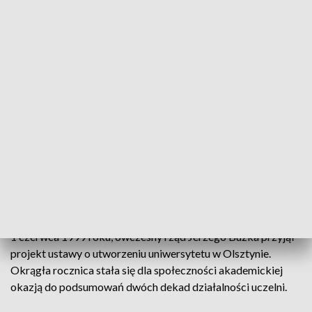
Obchody święta uniwersytetu zakończy w niedzielę koncert na dziedzińcu
zamkowym w Olsztynie
Największa publiczna uczelnia wyższa w regionie
świętuje swój jubileusz. Uniwersytet Warmińsko-
Mazurski kończy 20 lat.
1 czerwca 1999 roku, ówczesny rząd Jerzego Buzka przyjął
projekt ustawy o utworzeniu uniwersytetu w Olsztynie.
Okrągła rocznica stała się dla społeczności akademickiej
okazją do podsumowań dwóch dekad działalności uczelni.