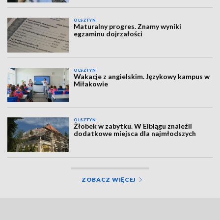
OLSZTYN
Maturalny progres. Znamy wyniki
egzaminu dojrzałości
OLSZTYN
Wakacje z angielskim. Językowy kampus w
Miłakowie
OLSZTYN
Żłobek w zabytku. W Elblągu znaleźli
dodatkowe miejsca dla najmłodszych
ZOBACZ WIĘCEJ