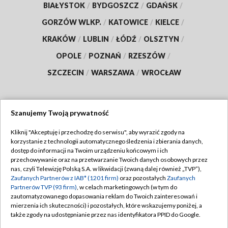
BIAŁYSTOK
/
BYDGOSZCZ
/
GDAŃSK
/
GORZÓW WLKP.
/
KATOWICE
/
KIELCE
/
KRAKÓW
/
LUBLIN
/
ŁÓDŹ
/
OLSZTYN
/
OPOLE
/
POZNAŃ
/
RZESZÓW
/
SZCZECIN
/
WARSZAWA
/
WROCŁAW
Szanujemy Twoją prywatność
Dołącz do nas:
Kliknij "Akceptuję i przechodzę do serwisu", aby wyrazić zgody na
korzystanie z technologii automatycznego śledzenia i zbierania danych,
TVP
dostęp do informacji na Twoim urządzeniu końcowym i ich
Abonament TVP
przechowywanie oraz na przetwarzanie Twoich danych osobowych przez
Regulamin TVP
nas, czyli Telewizję Polską S.A. w likwidacji (zwaną dalej również „TVP”),
Emisja w TVP
Polityka prywatności
Zaufanych Partnerów z IAB* (1201 firm)
oraz pozostałych
Zaufanych
Partnerów TVP (93 firm)
, w celach marketingowych (w tym do
Centrum informacji TVP
Moje zgody
zautomatyzowanego dopasowania reklam do Twoich zainteresowań i
mierzenia ich skuteczności) i pozostałych, które wskazujemy poniżej, a
Naziemna Telewizja Cyfrowa
Pomoc
także zgody na udostępnianie przez nas identyfikatora PPID do Google.
Sklep TVP
Biuro reklamy