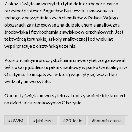
Z okazji święta uniwersytetu tytuł doktora honoris causa
otrzymał profesor Bogusław Buszewski, uznawany za
jednego z najwybitniejszych chemików w Polsce. W jego
obszarach zainteresowań znajduje się chemia analityczna
środowiska i fizykochemia zjawisk powierzchniowych. Jest
też twórcą toruńskiej szkoły analitycznej i od wielu lat
współpracuje z olsztyńską uczelnią.
Poza oficjalnymi uroczystościami uniwersytet zorganizował
też z okazji jubileuszu piknik naukowy w parku Centralnym w
Olsztynie. To inicjatywa, w którą włączyły się wszystkie
wydziały uniwersytetu.
Obchody święta uniwersytetu zakończy w niedzielę koncert
na dziedzińcu zamkowym w Olsztynie.
#UWM
#jubileusz
#20-lecie
#honoris causa