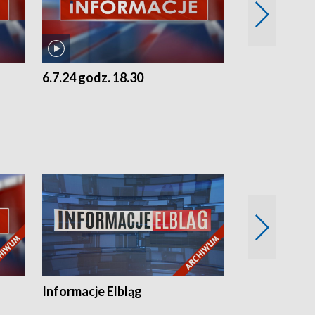
6.7.24 godz. 18.30
5.7.24 godz. 
Informacje Elbląg
Wstaje nowy