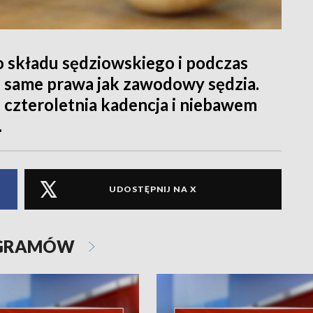
do składu sędziowskiego i podczas
 same prawa jak zawodowy sędzia.
h czteroletnia kadencja i niebawem
.
UDOSTĘPNIJ NA X
OGRAMÓW