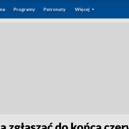
ma
Programy
Patronaty
Więcej
 zgłaszać do końca cze