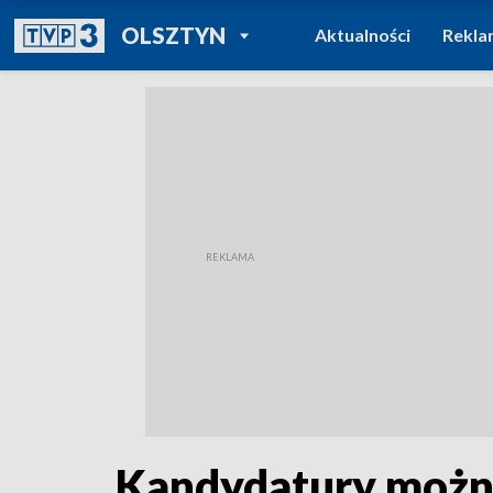
POWRÓT DO
OLSZTYN
Aktualności
Rekla
TVP REGIONY
Kandydatury można