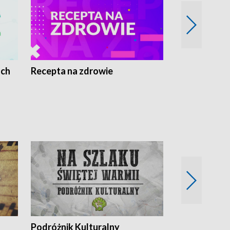
ach
Recepta na zdrowie
Wybieram z
Podróżnik Kulturalny
Okolice Szla