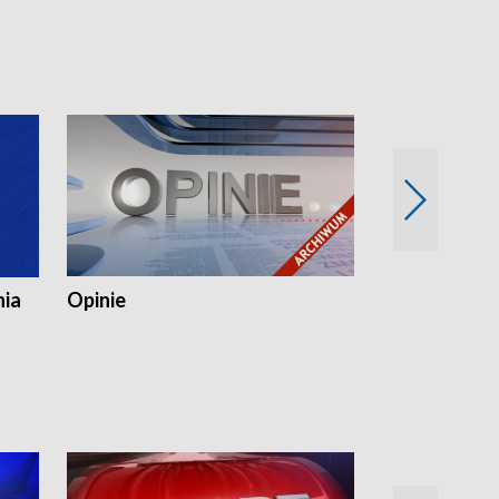
nia
Opinie
Opinie Elblą