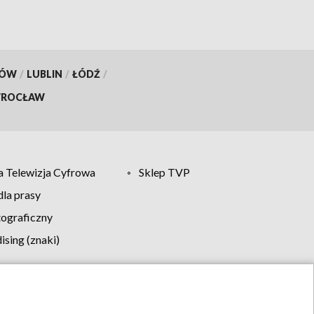
KÓW
/
LUBLIN
/
ŁÓDŹ
/
ROCŁAW
 Telewizja Cyfrowa
Sklep TVP
la prasy
tograficzny
sing (znaki)
klamy
Kontakt