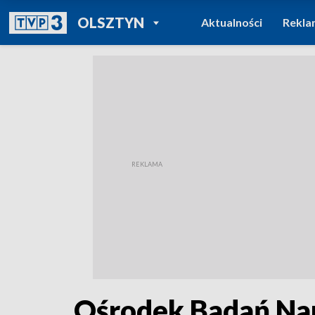
POWRÓT DO
OLSZTYN
Aktualności
Rekla
TVP REGIONY
Ośrodek Badań Nau