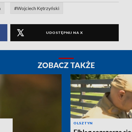
n
#Wojciech Kętrzyński
UDOSTĘPNIJ NA X
ZOBACZ TAKŻE
OLSZTYN