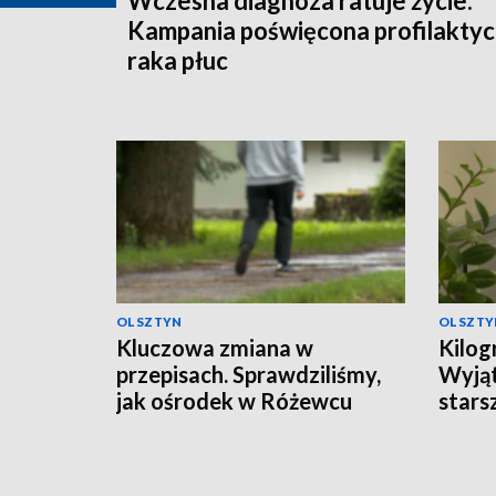
Wczesna diagnoza ratuje życie.
Kampania poświęcona profilakty
raka płuc
OLSZTYN
OLSZTY
Kluczowa zmiana w
Kilog
przepisach. Sprawdziliśmy,
Wyjąt
jak ośrodek w Różewcu
stars
pomaga uzależnionym