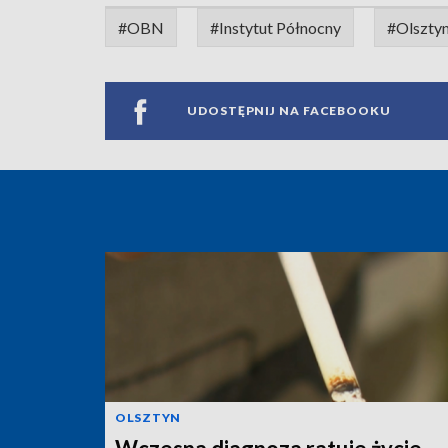
#OBN
#Instytut Północny
#Olszty
UDOSTĘPNIJ NA FACEBOOKU
OLSZTYN