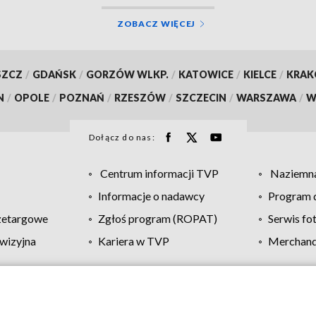
ZOBACZ WIĘCEJ
SZCZ
/
GDAŃSK
/
GORZÓW WLKP.
/
KATOWICE
/
KIELCE
/
KRA
N
/
OPOLE
/
POZNAŃ
/
RZESZÓW
/
SZCZECIN
/
WARSZAWA
/
W
Dołącz do nas:
Centrum informacji TVP
Naziemna
Informacje o nadawcy
Program d
zetargowe
Zgłoś program (ROPAT)
Serwis fo
wizyjna
Kariera w TVP
Merchandi
Polityka prywatności
Moje zgody
Pomoc
Biuro re