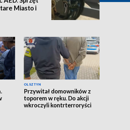
eć AED. Sprzęt
Stare Miasto i
OLSZTYN
.
Przywitał domowników z
w
toporem w ręku. Do akcji
wkroczyli kontrterroryści