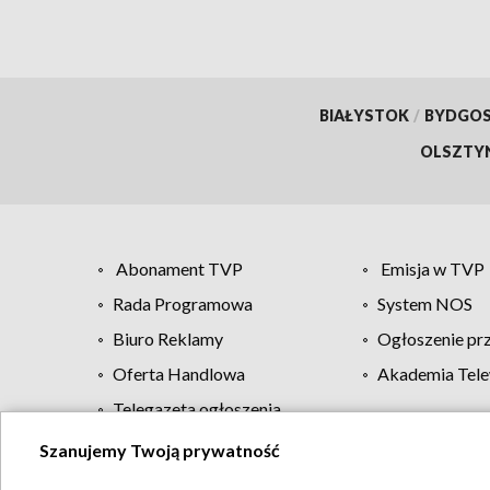
BIAŁYSTOK
/
BYDGO
OLSZTY
Abonament TVP
Emisja w TVP
Rada Programowa
System NOS
Biuro Reklamy
Ogłoszenie pr
Oferta Handlowa
Akademia Tele
Telegazeta ogłoszenia
Szanujemy Twoją prywatność
Regulamin TVP