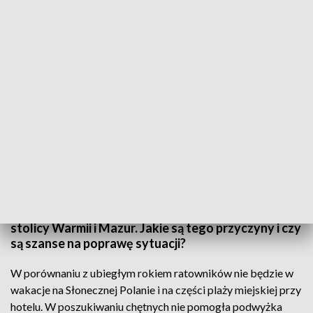
Olsztyńskie kąpieliska będą strzeżone do 1 września
Z planowanych pięciu strzeżonych kąpielisk w
Olsztynie, będą tylko trzy. Powodem jest
oczywiście brak kadry. Problem niedoboru
ratowników wodnych dotyczy jednak nie tylko
stolicy Warmii i Mazur. Jakie są tego przyczyny i czy
są szanse na poprawę sytuacji?
W porównaniu z ubiegłym rokiem ratowników nie będzie w
wakacje na Słonecznej Polanie i na części plaży miejskiej przy
hotelu. W poszukiwaniu chętnych nie pomogła podwyżka