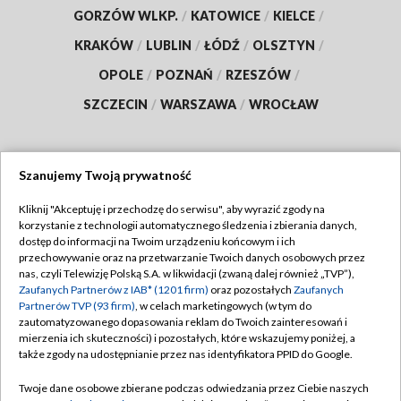
GORZÓW WLKP.
/
KATOWICE
/
KIELCE
/
KRAKÓW
/
LUBLIN
/
ŁÓDŹ
/
OLSZTYN
/
OPOLE
/
POZNAŃ
/
RZESZÓW
/
SZCZECIN
/
WARSZAWA
/
WROCŁAW
Szanujemy Twoją prywatność
Dołącz do nas:
Kliknij "Akceptuję i przechodzę do serwisu", aby wyrazić zgody na
korzystanie z technologii automatycznego śledzenia i zbierania danych,
TVP
dostęp do informacji na Twoim urządzeniu końcowym i ich
Abonament TVP
przechowywanie oraz na przetwarzanie Twoich danych osobowych przez
Regulamin TVP
nas, czyli Telewizję Polską S.A. w likwidacji (zwaną dalej również „TVP”),
Emisja w TVP
Polityka prywatności
Zaufanych Partnerów z IAB* (1201 firm)
oraz pozostałych
Zaufanych
Partnerów TVP (93 firm)
, w celach marketingowych (w tym do
Centrum informacji TVP
Moje zgody
zautomatyzowanego dopasowania reklam do Twoich zainteresowań i
mierzenia ich skuteczności) i pozostałych, które wskazujemy poniżej, a
Naziemna Telewizja Cyfrowa
Pomoc
także zgody na udostępnianie przez nas identyfikatora PPID do Google.
Sklep TVP
Biuro reklamy
Twoje dane osobowe zbierane podczas odwiedzania przez Ciebie naszych