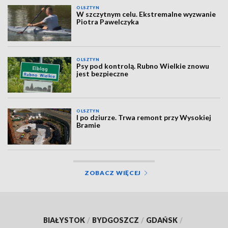
OLSZTYN
W szczytnym celu. Ekstremalne wyzwanie
Piotra Pawelczyka
OLSZTYN
Psy pod kontrolą. Rubno Wielkie znowu
jest bezpieczne
OLSZTYN
I po dziurze. Trwa remont przy Wysokiej
Bramie
ZOBACZ WIĘCEJ
BIAŁYSTOK
/
BYDGOSZCZ
/
GDAŃSK
/